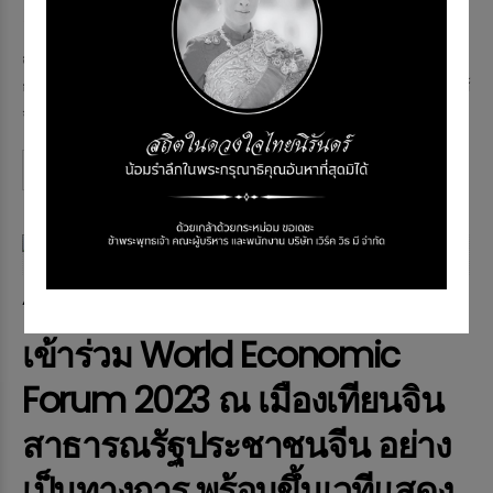
Memag Online
29 มิ.ย. 2023
1042 views
ณ บิทคับ เอ็ม โซเชียล ชั้น 9 ศูนย์การค้าเอมควอเทียร์ พันธมิตรทาง
ธุรกิจ บริษัททั้ง 4 ประกอบด้วย บริษัท บิทคับ แคปปิตอล กรุ๊ป โฮลดิ้งส์
จำกัด, บริษัท บิทคับ ออน...
Continue reading
NEWS & EVENT
“ท๊อป” จิรายุส ทรัพย์ศรีโสภา
เข้าร่วม World Economic
Forum 2023 ณ เมืองเทียนจิน
สาธารณรัฐประชาชนจีน อย่าง
เป็นทางการ พร้อมขึ้นเวทีแสดง