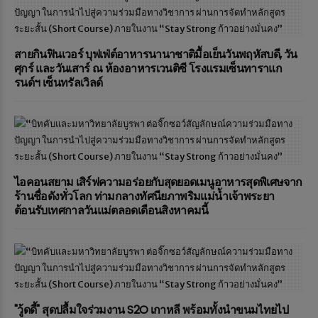
สายกินฟินเวอร์ บุฟเฟ่ต์อาหารนานาชาติมื้อเย็นวันพฤหัสบดี, วัน
ศุกร์ และวันเสาร์ ณ ห้องอาหารเวนติซี โรงแรมเซ็นทาราแก
รนด์ฯ เซ็นทรัลเวิลด์
ไอคอนสยาม เสิร์ฟความอร่อยกับสุดยอดเมนูอาหารสุดพิเศษจาก
ร้านชื่อดังทั่วโลก ท่ามกลางทัศนียภาพริมแม่น้ำเจ้าพระยา
ต้อนรับเทศกาลวันแม่ตลอดเดือนสิงหาคมนี้
"วู้ดดี้" สุดปลื้มใจร่วมงาน S2O เกาหลี พร้อมทั้งนำขนมไทยไป