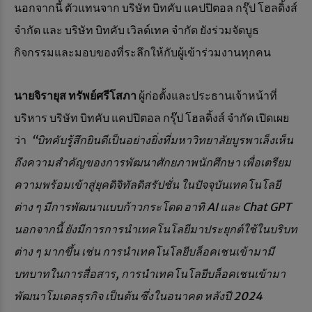
นอกจากนี้ ตัวแทนจาก บริษัท บิทคับ แคปปิตอล กรุ๊ป โฮลดิ้งส์
จำกัด และ บริษัท บิทคับ เวิลด์เทค จํากัด ยังร่วมจัดบูธ
กิจกรรมและมอบของที่ระลึกให้กับผู้เข้าร่วมงานทุกคน
นายจิรายุส ทรัพย์ศรีโสภา
ผู้ก่อตั้งและประธานเจ้าหน้าที่
บริหาร บริษัท บิทคับ แคปปิตอล กรุ๊ป โฮลดิ้งส์ จำกัด เปิดเผย
ว่า
“บิทคับรู้สึกยินดีเป็นอย่างยิ่งที่มหาวิทยาลัยบูรพาเล็งเห็น
ถึงความสำคัญของการพัฒนาศักยภาพนักศึกษา เพื่อเตรียม
ความพร้อมเข้าสู่ยุคดิจิทัลดิสรัปชั่น ในปัจจุบันเทคโนโลยี
ต่าง ๆ มีการพัฒนาแบบก้าวกระโดด อาทิ AI และ Chat GPT
นอกจากนี้ ยังมีการการนำเทคโนโลยีมาประยุกต์ใช้ในบริบท
ต่าง ๆ มากขึ้น เช่น การนำเทคโนโลยีบล็อคเชนเข้ามามี
บทบาทในการสื่อสาร, การนำเทคโนโลยีบล็อคเชนเข้ามา
พัฒนาโมเดลธุรกิจ เป็นต้น ซึ่งในอนาคต หลังปี 2024