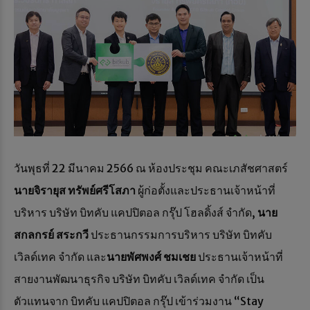
วันพุธที่ 22 มีนาคม 2566 ณ ห้องประชุม คณะเภสัชศาสตร์
นายจิรายุส ทรัพย์ศรีโสภา
ผู้ก่อตั้งและประธานเจ้าหน้าที่
บริหาร บริษัท บิทคับ แคปปิตอล กรุ๊ป โฮลดิ้งส์ จำกัด,
นาย
สกลกรย์ สระกวี
ประธานกรรมการบริหาร บริษัท บิทคับ
เวิลด์เทค จํากัด และ
นายพัศพงศ์ ชมเชย
ประธานเจ้าหน้าที่
สายงานพัฒนาธุรกิจ บริษัท บิทคับ เวิลด์เทค จํากัด เป็น
ตัวแทนจาก บิทคับ แคปปิตอล กรุ๊ป เข้าร่วมงาน “Stay