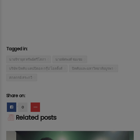
Tagged in:
นายจิรายุส ทรัพย์ศรีโสภา
นายพัศพงศ์ ชมเชย
บริษัท บิทคับ แคปปิตอล กรุ๊ป โฮลดิ้งส์
บิทคับและมหาวิทยาลัยบูรพา
สกลกรย์ สระกวี
Share on:
0
Related posts