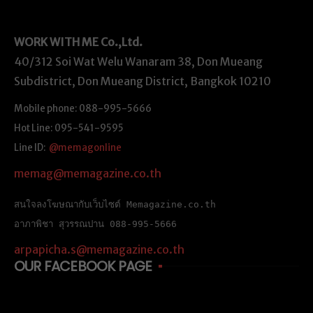
WORK WITH ME
Co.,Ltd.
40/312 Soi Wat Welu Wanaram 38, Don Mueang
Subdistrict, Don Mueang District, Bangkok 10210
Mobile phone: 088-995-5666
Hot Line: 095-541-9595
Line ID:
@memagonline
memag@memagazine.co.th
สนใจลงโฆษณากับเว็บไซต์ Memagazine.co.th
อาภาพิชา สุวรรณปาน 088-995-5666
arpapicha.s@memagazine.co.th
OUR FACEBOOK PAGE