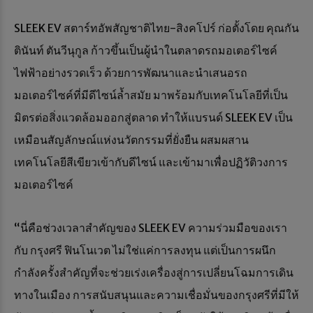
SLEEK EV สตาร์ทอัพสัญชาติไทย-สิงคโปร์ ก่อตั้งโดย คุณกัน
ตินันท์ ตันวีนุกูล ก้าวขึ้นเป็นผู้นำในตลาดรถมอเตอร์ไซค์
ไฟฟ้าอย่างรวดเร็ว ด้วยการพัฒนาและนำเสนอรถ
มอเตอร์ไซค์ที่มีดีไซน์ล้ำสมัย มาพร้อมกับเทคโนโลยีที่เป็น
มิตรต่อสิ่งแวดล้อมออกสู่ตลาด ทำให้แบรนด์ SLEEK EV เป็น
เหมือนสัญลักษณ์แห่งนวัตกรรมที่ยั่งยืน ผสมผสาน
เทคโนโลยีสีเขียวเข้ากับดีไซน์ และเข้ามาเพื่อปฏิวัติวงการ
มอเตอร์ไซค์
“นี่คือช่วงเวลาสำคัญของ SLEEK EV ความร่วมมือของเรา
กับ กรุงศรี ฟินโนเวต ไม่ใช่แค่การลงทุน แต่เป็นการผนึก
กำลังครั้งสำคัญที่จะช่วยเร่งเครื่องสู่การเปลี่ยนโฉมการเดิน
ทางในเมือง การสนับสนุนและความเชื่อมั่นของกรุงศรีที่มีให้