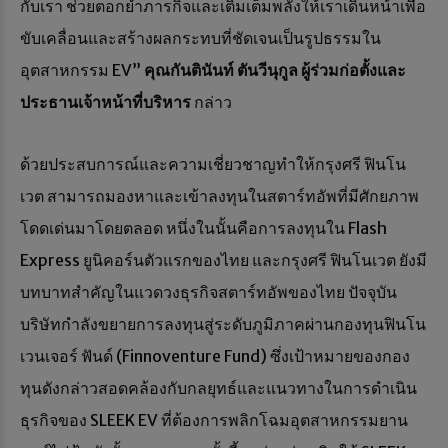
กับเรา ช่วยตอกย้ำภารกิจและเติมเต็มพลังให้เราเดินหน้าเพื่อ
ขับเคลื่อนและสร้างผลกระทบที่ชัดเจนเป็นรูปธรรมใน
อุตสาหกรรม EV”
คุณกันตินันท์ ตันวีนุกูล
ผู้ร่วมก่อตั้งและ
ประธานเจ้าหน้าที่บริหาร
กล่าว
ด้วยประสบการณ์และความเชี่ยวชาญทำให้กรุงศรี ฟินโน
เวต สามารถมองหาและเข้าลงทุนในสตาร์ทอัพที่มีศักยภาพ
โดดเด่นมาโดยตลอด หนึ่งในนั้นคือการลงทุนใน Flash
Express ยูนิคอร์นตัวแรกของไทย และกรุงศรี ฟินโนเวต ยังมี
บทบาทสำคัญในแวดวงธุรกิจสตาร์ทอัพของไทย ปัจจุบัน
บริษัทกำลังขยายการลงทุนสู่ระดับภูมิภาคผ่านกองทุนฟินโน
เวนเจอร์ ฟันด์ (Finnoventure Fund) ซึ่งเป้าหมายของกอง
ทุนดังกล่าวสอดคล้องกับกลยุทธ์และแนวทางในการดำเนิน
ธุรกิจของ SLEEK EV ที่ต้องการพลิกโฉมอุตสาหกรรมยาน