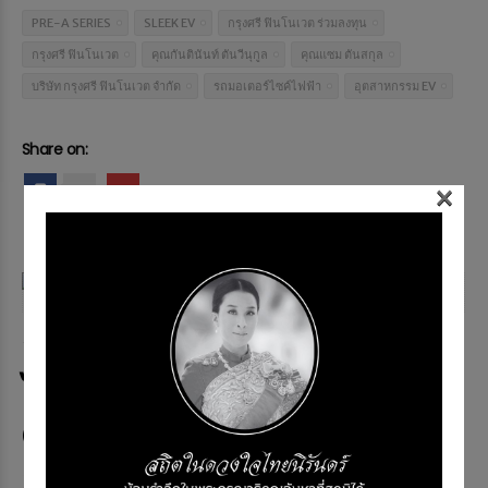
PRE-A SERIES
SLEEK EV
กรุงศรี ฟินโนเวต ร่วมลงทุน
กรุงศรี ฟินโนเวต
คุณกันตินันท์ ตันวีนุกูล
คุณแซม ตันสกุล
บริษัท กรุงศรี ฟินโนเวต จำกัด
รถมอเตอร์ไซค์ไฟฟ้า
อุตสาหกรรม EV
Share on:
×
0
Related posts
NEWS & EVENT
สตรอมตอกย้ำมอเตอร์ไซค์
ไฟฟ้าแบรนด์ไทยสมรรถนะสูง
Custom ได้จากโรงงาน
Memag Online
4 ก.ค. 2023
1127 views