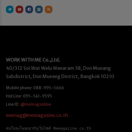
WORK WITH ME
Co.,Ltd.
40/312 Soi Wat Welu Wanaram 38, Don Mueang
Subdistrict, Don Mueang District, Bangkok 10210
Mobile phone: 088-995-5666
Hot Line: 095-541-9595
Line ID:
@memagonline
memag@memagazine.co.th
สนใจลงโฆษณากับเว็บไซต์ Memagazine.co.th