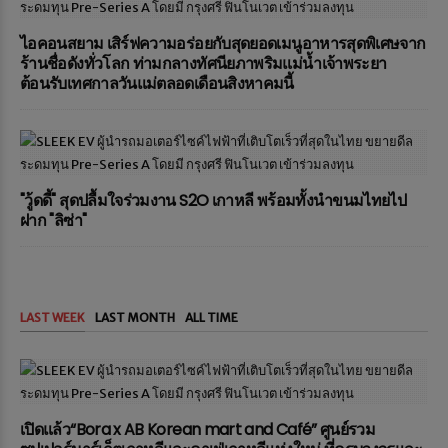
ไอคอนสยาม เสิร์ฟความอร่อยกับสุดยอดเมนูอาหารสุดพิเศษจาก
ร้านชื่อดังทั่วโลก ท่ามกลางทัศนียภาพริมแม่น้ำเจ้าพระยา
ต้อนรับเทศกาลวันแม่ตลอดเดือนสิงหาคมนี้
"วู้ดดี้" สุดปลื้มใจร่วมงาน S2O เกาหลี พร้อมทั้งนำขนมไทยไป
ฝาก "ลิซ่า"
LAST WEEK
LAST MONTH
ALL TIME
เปิดแล้ว“Bora x AB Korean mart and Café” ศูนย์รวม