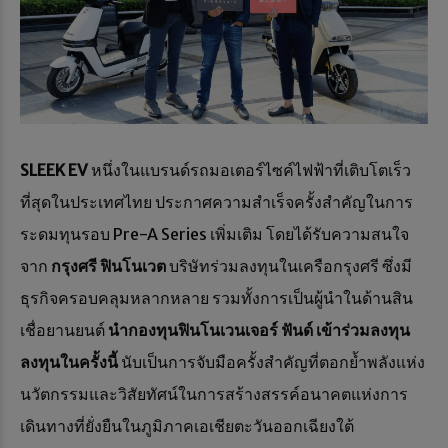
SLEEK EV
หนึ่งในแบรนด์รถมอเตอร์ไซค์ไฟฟ้าที่เติบโตเร็ว
ที่สุดในประเทศไทย ประกาศความสำเร็จครั้งสำคัญในการ
ระดมทุนรอบ Pre-A Series เพิ่มเติม โดยได้รับความสนใจ
จาก
กรุงศรี ฟินโนเวต
บริษัทร่วมลงทุนในเครือกรุงศรี ซึ่งมี
ธุรกิจครอบคลุมหลากหลาย รวมทั้งการเป็นผู้นำในด้านสิน
เชื่อยานยนต์
นำกองทุน
ฟินโนเวนเจอร์ ฟันด์ เข้าร่วมลงทุน
ลงทุนในครั้งนี้
นับเป็นการจับมือครั้งสำคัญที่ตอกย้ำพลังแห่ง
นวัตกรรมและวิสัยทัศน์ในการสร้างสรรค์อนาคตแห่งการ
เดินทางที่ยั่งยืนในภูมิภาคเอเชียตะวันออกเฉียงใต้