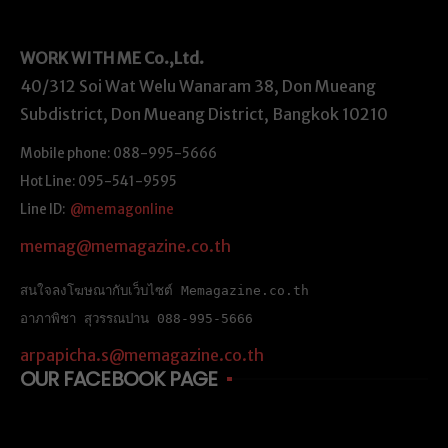
WORK WITH ME
Co.,Ltd.
40/312 Soi Wat Welu Wanaram 38, Don Mueang
Subdistrict, Don Mueang District, Bangkok 10210
Mobile phone: 088-995-5666
Hot Line: 095-541-9595
Line ID:
@memagonline
memag@memagazine.co.th
สนใจลงโฆษณากับเว็บไซต์ Memagazine.co.th
อาภาพิชา สุวรรณปาน 088-995-5666
arpapicha.s@memagazine.co.th
OUR FACEBOOK PAGE