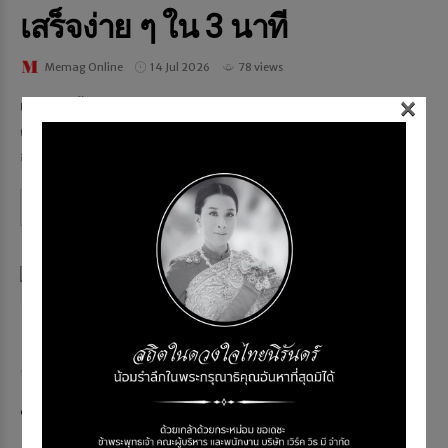
เสร็จง่าย ๆ ใน 3 นาที
Memag Online
14 Jul 2026
78 views
×
เมื่อเร็วๆ นี้ Shinkolite สร้างประสบการณ์ใหม่ให้กับลูกค้าและ
ตัวแทนจำหน่าย (Dealer) ด้วยการเปิดตัว "GENIS" แพลตฟอร์ม AI
อัจฉริยะ ที่ช่วยย่นระยะเวลาทำภาพนำเสนองาน...
Continue reading
NEWS & EVENT
SCG 3D Printing พลิก
นวัตกรรมก่อสร้างสู่การฟื้นฟู
ทะเลไทย โชว์ศักยภาพ