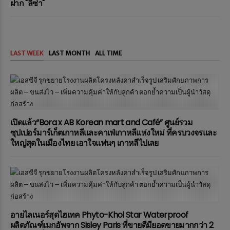
ฝาก "ลิซ่า"
LAST WEEK
LAST MONTH
ALL TIME
เปิดแล้ว“Bora x AB Korean mart and Café” ศูนย์รวม
ซุปเปอร์มาร์เก็ตเกาหลีและคาเฟ่เกาหลีแห่งใหม่ ที่ครบวงจรและ
ใหญ่สุดในเมืองไทย เอาใจแฟนๆ เกาหลีไปเลย
อายไลเนอร์สุดไฮเทค Phyto-Khol Star Waterproof
ผลิตภัณฑ์เมกอัพจาก Sisley Paris ที่ขายดีมียอดขายมากกว่า 2