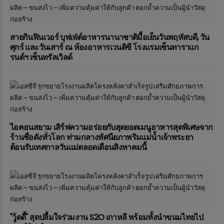
สายกินฟินเวอร์ บุฟเฟ่ต์อาหารนานาชาติมื้อเย็นวันพฤหัสบดี, วัน
ศุกร์ และวันเสาร์ ณ ห้องอาหารเวนติซี โรงแรมเซ็นทาราแก
รนด์ฯ เซ็นทรัลเวิลด์
ไอคอนสยาม เสิร์ฟความอร่อยกับสุดยอดเมนูอาหารสุดพิเศษจาก
ร้านชื่อดังทั่วโลก ท่ามกลางทัศนียภาพริมแม่น้ำเจ้าพระยา
ต้อนรับเทศกาลวันแม่ตลอดเดือนสิงหาคมนี้
"วู้ดดี้" สุดปลื้มใจร่วมงาน S2O เกาหลี พร้อมทั้งนำขนมไทยไป