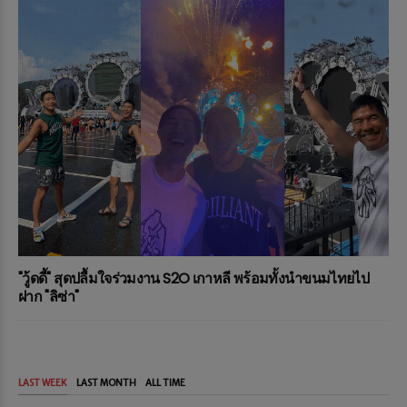
"วู้ดดี้" สุดปลื้มใจร่วมงาน S2O เกาหลี พร้อมทั้งนำขนมไทยไป
ฝาก "ลิซ่า"
LAST WEEK
LAST MONTH
ALL TIME