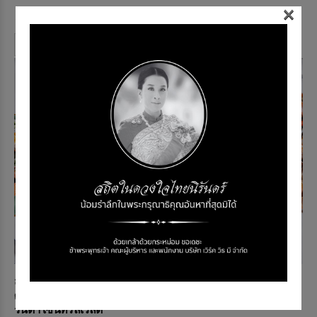
×
Memag Online
11 Mar 2017
2268 views
Continue reading
สายกินฟินเวอร์ บุฟเฟ่ต์อาหารนานาชาติมื้อเย็นวันพฤหัสบดี, วัน
ศุกร์ และวันเสาร์ ณ ห้องอาหารเวนติซี โรงแรมเซ็นทาราแก
รนด์ฯ เซ็นทรัลเวิลด์