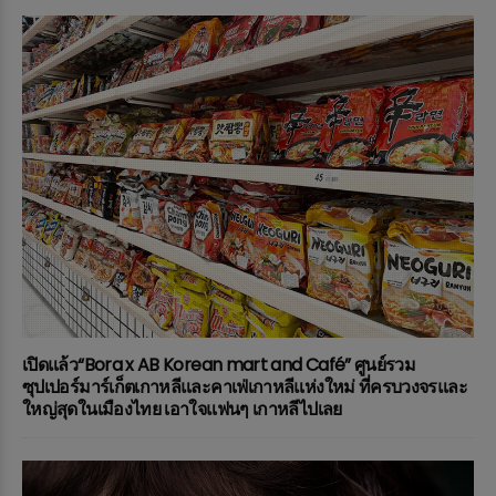
เปิดแล้ว“Bora x AB Korean mart and Café” ศูนย์รวม
ซุปเปอร์มาร์เก็ตเกาหลีและคาเฟ่เกาหลีแห่งใหม่ ที่ครบวงจรและ
ใหญ่สุดในเมืองไทย เอาใจแฟนๆ เกาหลีไปเลย