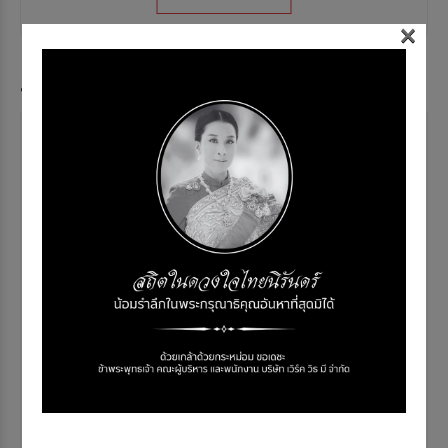
×
หน้า content
RIGHT ADS
30,000 / month
ขนาด 336x336
คลิกเพื่อดูตัวอย่างขนาดจริง
ดูหน้าจริง