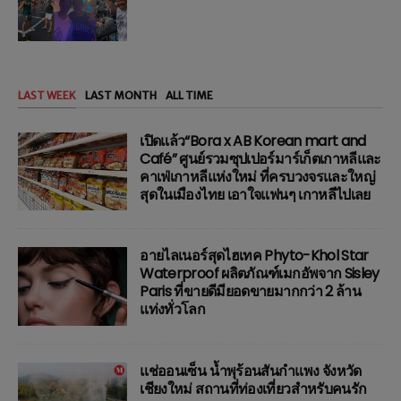
LAST WEEK
LAST MONTH
ALL TIME
เปิดแล้ว“Bora x AB Korean mart and
Café” ศูนย์รวมซุปเปอร์มาร์เก็ตเกาหลีและ
คาเฟ่เกาหลีแห่งใหม่ ที่ครบวงจรและใหญ่
สุดในเมืองไทย เอาใจแฟนๆ เกาหลีไปเลย
อายไลเนอร์สุดไฮเทค Phyto-Khol Star
Waterproof ผลิตภัณฑ์เมกอัพจาก Sisley
Paris ที่ขายดีมียอดขายมากกว่า 2 ล้าน
แท่งทั่วโลก
แช่ออนเซ็น น้ำพุร้อนสันกำแพง จังหวัด
เชียงใหม่ สถานที่ท่องเที่ยวสำหรับคนรัก