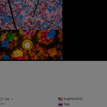
English (US)
CT US
ไทย
TION