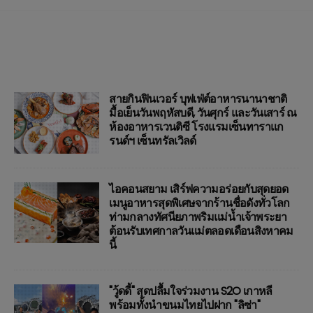
สายกินฟินเวอร์ บุฟเฟ่ต์อาหารนานาชาติ
มื้อเย็นวันพฤหัสบดี, วันศุกร์ และวันเสาร์ ณ
ห้องอาหารเวนติซี โรงแรมเซ็นทาราแก
รนด์ฯ เซ็นทรัลเวิลด์
ไอคอนสยาม เสิร์ฟความอร่อยกับสุดยอด
เมนูอาหารสุดพิเศษจากร้านชื่อดังทั่วโลก
ท่ามกลางทัศนียภาพริมแม่น้ำเจ้าพระยา
ต้อนรับเทศกาลวันแม่ตลอดเดือนสิงหาคม
นี้
"วู้ดดี้" สุดปลื้มใจร่วมงาน S2O เกาหลี
พร้อมทั้งนำขนมไทยไปฝาก "ลิซ่า"