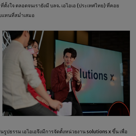
ที่ตั้งใจ ตลอดจนเรายังมี บลจ. เอไอเอ (ประเทศไทย) ที่คอย
อบแทนที่สม่ำเสมอ
ูปธรรม เอไอเอจึงมีการจัดตั้งหน่วยงาน solutions x ขึ้น เพื่อ