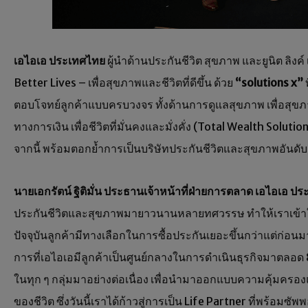
เอไอเอ ประเทศไทย
ผู้นำด้านประกันชีวิต สุขภาพ และยูนิต ลิ
Better Lives – เพื่อสุขภาพและชีวิตที่ดีขึ้น ด้วย
“
solutions x”
ท
ตอบโจทย์ลูกค้าแบบครบวงจร ทั้งด้านการดูแลสุขภาพ เพื่อสุขภา
ทางการเงิน เพื่อชีวิตที่มั่นคงและมั่งคั่ง (Total Wealth Soluti
จากนี้ พร้อมตอกย้ำการเป็นบริษัทประกันชีวิตและสุขภาพอันด
นายเอกรัตน์ ฐิติมั่น ประธานเจ้าหน้าที่ฝ่ายการตลาด เอไอเอ ป
ประกันชีวิตและสุขภาพมายาวนานหลายทศวรรษ ทำให้เราเข้าใจค
ปัจจุบันลูกค้ามีทางเลือกในการซื้อประกันเยอะขึ้นกว่าแต่ก่อนมาก 
การที่เอไอเอมีลูกค้าเป็นศูนย์กลางในการดำเนินธุรกิจมาตลอด 
ในทุก ๆ กลุ่มมาอย่างต่อเนื่อง เพื่อนำมาออกแบบความคุ้มคร
ของชีวิต ซึ่งวันนี้เราได้ก้าวสู่การเป็น Life Partner ที่พร้อมซัพ