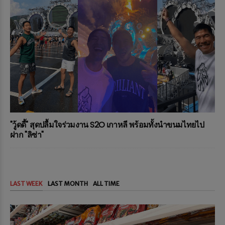
"วู้ดดี้" สุดปลื้มใจร่วมงาน S2O เกาหลี พร้อมทั้งนำขนมไทยไป
ฝาก "ลิซ่า"
LAST WEEK
LAST MONTH
ALL TIME