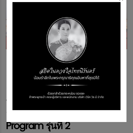
NEWS & EVENT
EXIM BANK สภาหอฯ ส.อ.ท.
สรท. และ มธ. ฉลองความสำเร็จ
สร้างผู้นำธุรกิจระหว่างประเทศ
ที่มีศักยภาพรุกตลาดใหม่ ใน
หลักสูตร TOP X Executive
Program รุ่นที่ 2