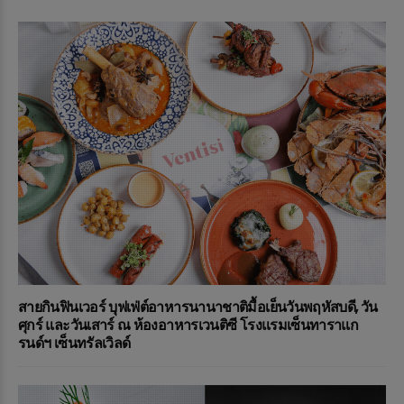
สายกินฟินเวอร์ บุฟเฟ่ต์อาหารนานาชาติมื้อเย็นวันพฤหัสบดี, วัน
ศุกร์ และวันเสาร์ ณ ห้องอาหารเวนติซี โรงแรมเซ็นทาราแก
รนด์ฯ เซ็นทรัลเวิลด์