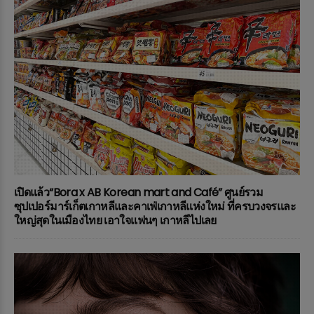
เปิดแล้ว“Bora x AB Korean mart and Café” ศูนย์รวม
ซุปเปอร์มาร์เก็ตเกาหลีและคาเฟ่เกาหลีแห่งใหม่ ที่ครบวงจรและ
ใหญ่สุดในเมืองไทย เอาใจแฟนๆ เกาหลีไปเลย