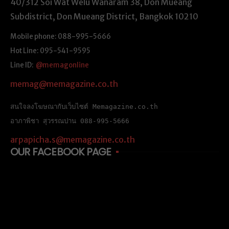
40/312 Soi Wat Welu Wanaram 38, Don Mueang
Subdistrict, Don Mueang District, Bangkok 10210
Mobile phone: 088-995-5666
Hot Line: 095-541-9595
Line ID:
@memagonline
memag@memagazine.co.th
สนใจลงโฆษณากับเว็บไซต์ Memagazine.co.th
อาภาพิชา สุวรรณปาน 088-995-5666
arpapicha.s@memagazine.co.th
OUR FACEBOOK PAGE