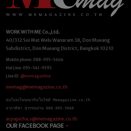
WORK WITH ME
Co.,Ltd.
40/312 Soi Wat Welu Wanaram 38, Don Mueang
Subdistrict, Don Mueang District, Bangkok 10210
Mobile phone: 088-995-5666
Hot Line: 095-541-9595
Line ID:
@memagonline
memag@memagazine.co.th
สนใจลงโฆษณากับเว็บไซต์ Memagazine.co.th
อาภาพิชา สุวรรณปาน 088-995-5666
arpapicha.s@memagazine.co.th
OUR FACEBOOK PAGE