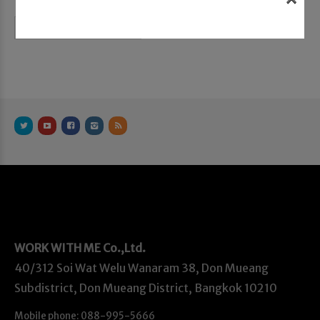
Continue reading
WORK WITH ME
Co.,Ltd.
40/312 Soi Wat Welu Wanaram 38, Don Mueang
Subdistrict, Don Mueang District, Bangkok 10210
Mobile phone: 088-995-5666