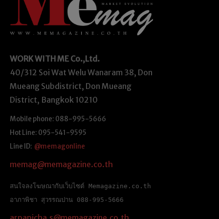
WORK WITH ME
Co.,Ltd.
40/312 Soi Wat Welu Wanaram 38, Don
Mueang Subdistrict, Don Mueang
District, Bangkok 10210
Mobile phone: 088-995-5666
Hot Line: 095-541-9595
Line ID:
@memagonline
memag@memagazine.co.th
สนใจลงโฆษณากับเว็บไซต์ Memagazine.co.th
อาภาพิชา สุวรรณปาน 088-995-5666
arpapicha.s@memagazine.co.th