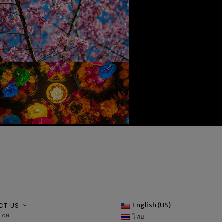
English (US)
CT US
ไทย
TION