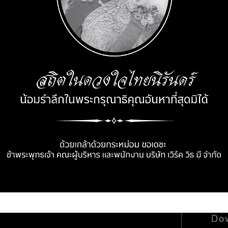
Memag Online
9 Mar 2025
พฤกษา โฮลดิ้ง เผยแผนธุรกิจปี
อยู่ที่ดี (Well-being) ควบคู่
Continue reading
OOK PAGE