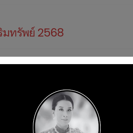
ริมทรัพย์ 2568
MARKET INSIGHT
Pruksa Set
to Lead in 
Driving Hou
Integrated 