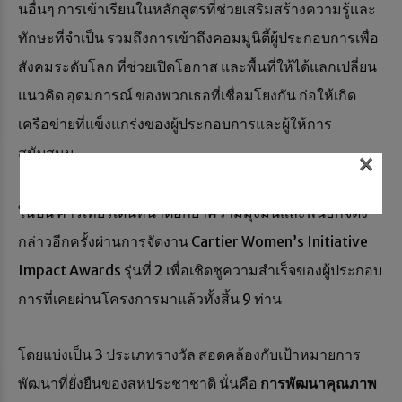
นอื่นๆ การเข้าเรียนในหลักสูตรที่ช่วยเสริมสร้างความรู้และ
ทักษะที่จำเป็น รวมถึงการเข้าถึงคอมมูนิตี้ผู้ประกอบการเพื่อ
สังคมระดับโลก ที่ช่วยเปิดโอกาส และพื้นที่ให้ได้แลกเปลี่ยน
แนวคิด อุดมการณ์ ของพวกเธอที่เชื่อมโยงกัน ก่อให้เกิด
เครือข่ายที่แข็งแกร่งของผู้ประกอบการและผู้ให้การ
สนับสนุน
×
ในปีนี้ คาร์เทียร์เดินหน้าตอกย้ำความมุ่งมั่นและพันธกิจดัง
กล่าวอีกครั้งผ่านการจัดงาน Cartier Women’s Initiative
Impact Awards รุ่นที่ 2 เพื่อเชิดชูความสำเร็จของผู้ประกอบ
การที่เคยผ่านโครงการมาแล้วทั้งสิ้น 9 ท่าน
โดยแบ่งเป็น 3 ประเภทรางวัล สอดคล้องกับเป้าหมายการ
พัฒนาที่ยั่งยืนของสหประชาชาติ นั่นคือ
การพัฒนาคุณภาพ