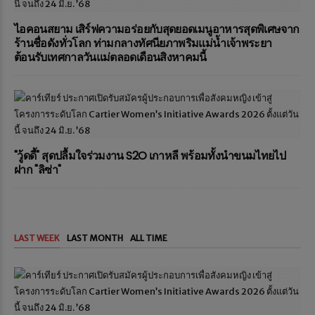
ไอคอนสยาม เสิร์ฟความอร่อยกับสุดยอดเมนูอาหารสุดพิเศษจาก
ร้านชื่อดังทั่วโลก ท่ามกลางทัศนียภาพริมแม่น้ำเจ้าพระยา
ต้อนรับเทศกาลวันแม่ตลอดเดือนสิงหาคมนี้
"วู้ดดี้" สุดปลื้มใจร่วมงาน S2O เกาหลี พร้อมทั้งนำขนมไทยไป
ฝาก "ลิซ่า"
LAST WEEK
LAST MONTH
ALL TIME