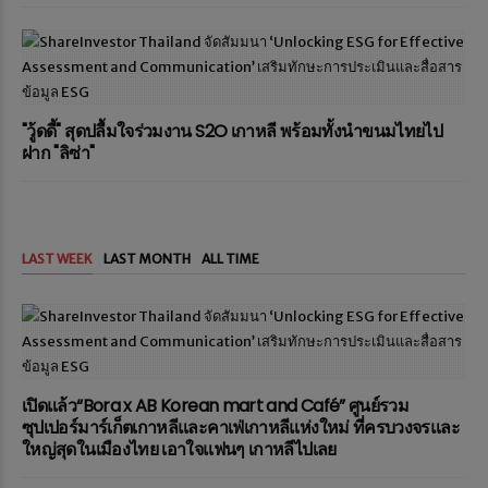
"วู้ดดี้" สุดปลื้มใจร่วมงาน S2O เกาหลี พร้อมทั้งนำขนมไทยไป
ฝาก "ลิซ่า"
LAST WEEK
LAST MONTH
ALL TIME
เปิดแล้ว“Bora x AB Korean mart and Café” ศูนย์รวม
ซุปเปอร์มาร์เก็ตเกาหลีและคาเฟ่เกาหลีแห่งใหม่ ที่ครบวงจรและ
ใหญ่สุดในเมืองไทย เอาใจแฟนๆ เกาหลีไปเลย