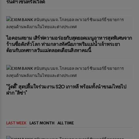
รนด์ฯ เซ็นทรัลเวิลด์
ไอคอนสยาม เสิร์ฟความอร่อยกับสุดยอดเมนูอาหารสุดพิเศษจาก
ร้านชื่อดังทั่วโลก ท่ามกลางทัศนียภาพริมแม่น้ำเจ้าพระยา
ต้อนรับเทศกาลวันแม่ตลอดเดือนสิงหาคมนี้
"วู้ดดี้" สุดปลื้มใจร่วมงาน S2O เกาหลี พร้อมทั้งนำขนมไทยไป
ฝาก "ลิซ่า"
LAST WEEK
LAST MONTH
ALL TIME