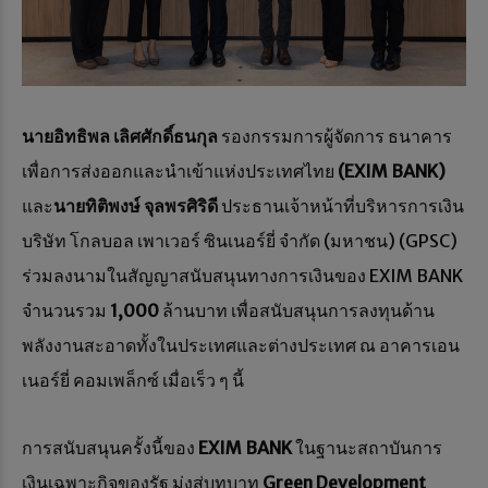
นายอิทธิพล เลิศศักดิ์ธนกุล
รองกรรมการผู้จัดการ ธนาคาร
เพื่อการส่งออกและนำเข้าแห่งประเทศไทย
(EXIM BANK)
และ
นายทิติพงษ์ จุลพรศิริดี
ประธานเจ้าหน้าที่บริหารการเงิน
บริษัท โกลบอล เพาเวอร์ ซินเนอร์ยี่ จำกัด (มหาชน) (GPSC)
ร่วมลงนามในสัญญาสนับสนุนทางการเงินของ EXIM BANK
จำนวนรวม
1,000
ล้านบาท เพื่อสนับสนุนการลงทุนด้าน
พลังงานสะอาดทั้งในประเทศและต่างประเทศ ณ อาคารเอน
เนอร์ยี่ คอมเพล็กซ์ เมื่อเร็ว ๆ นี้
การสนับสนุนครั้งนี้ของ
EXIM BANK
ในฐานะสถาบันการ
เงินเฉพาะกิจของรัฐ มุ่งสู่บทบาท
Green Development