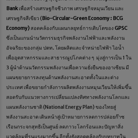
Bank
เพื่อสร้างเศรษฐกิจชีวภาพ เศรษฐกิจหมุนเวียน และ
เศรษฐกิจสีเขียว (
Bio-Circular-Green Economy : BCG
Economy)
สอดคล้องกับแผนกลยุทธ์การเติบโตของ
GPSC
ซึ่งเป็นแกนนำนวัตกรรมธุรกิจพลังงานไฟฟ้าและพลังงาน
อัจฉริยะของกลุ่ม ปตท. โดยผลิตและจำหน่ายไฟฟ้า ไอน้ำ
เพื่ออุตสาหกรรมและสาธารณูปโภคต่าง ๆ มุ่งสู่การเป็น 1 ใน
3 ผู้นำด้านนวัตกรรมพลังงานเพื่อความยั่งยืนของอาเซียน มี
แผนขยายการลงทุนด้านพลังงานสะอาดทั้งในและต่าง
ประเทศ เพื่อขยายกำลังการผลิตพลังงานหมุนเวียนให้เพิ่มขึ้น
สอดรับกับแนวทางการเปลี่ยนแปลงทิศทางพลังงานโลกและ
แผนพลังงานชาติ (National Energy Plan) ของไทยสู่
พลังงานสะอาด เดินหน้าสู่เป้าหมายการลดการปล่อยก๊าซ
เรือนกระจกสุทธิเป็นศูนย์ ลดภาวะโลกร้อนและปัญหาสิ่ง
แวดล้อมที่รุนแรงมากขึ้น อีกทั้งยังสอดคล้องกับบทบาทใน