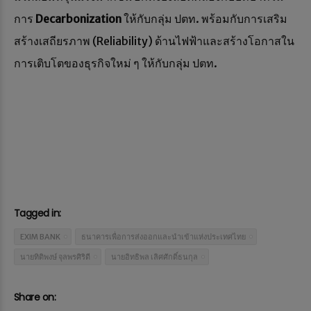
การ
Decarbonization
ให้กับกลุ่ม ปตท. พร้อมกับการเสริม
สร้างเสถียรภาพ (Reliability) ด้านไฟฟ้าและสร้างโอกาสใน
การเติบโตของธุรกิจใหม่ ๆ ให้กับกลุ่ม ปตท.
Tagged in:
EXIM BANK
ธนาคารเพื่อการส่งออกและนำเข้าแห่งประเทศไทย
นายทิติพงษ์ จุลพรศิริดี
นายอิทธิพล เลิศศักดิ์ธนกุล
Share on: