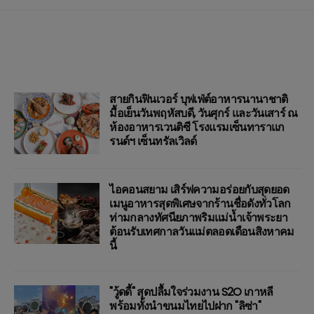
สายกินฟินเวอร์ บุฟเฟ่ต์อาหารนานาชาติ
มื้อเย็นวันพฤหัสบดี, วันศุกร์ และวันเสาร์ ณ
ห้องอาหารเวนติซี โรงแรมเซ็นทาราแก
รนด์ฯ เซ็นทรัลเวิลด์
ไอคอนสยาม เสิร์ฟความอร่อยกับสุดยอด
เมนูอาหารสุดพิเศษจากร้านชื่อดังทั่วโลก
ท่ามกลางทัศนียภาพริมแม่น้ำเจ้าพระยา
ต้อนรับเทศกาลวันแม่ตลอดเดือนสิงหาคม
นี้
"วู้ดดี้" สุดปลื้มใจร่วมงาน S2O เกาหลี
พร้อมทั้งนำขนมไทยไปฝาก "ลิซ่า"