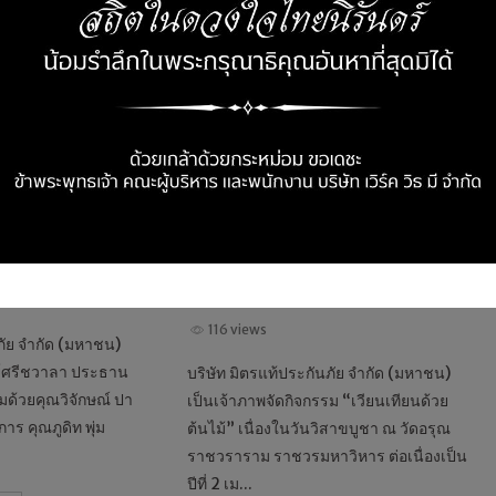
NEWS & EVENT
ัย ร่วมงาน
มิตรแท้ประกันภัย จัดกิจกรรม
SS EXPO 2026
“เวียนเทียนด้วยต้นไม้” เนื่องใน
ิตภัณฑ์ประกัน
วันวิสาขบูชา ณ วัดอรุณ
อบการและธุรกิจ
ราชวราราม ราชวรมหาวิหาร
สืบสานพระพุทธศาสนาควบคู่
การดูแลสิ่งแวดล้อม
30 มิ.ย. 2026
Memag Online
8 มิ.ย. 2026
116 views
ภัย จำกัด (มหาชน)
ร์ศรีชวาลา ประธาน
บริษัท มิตรแท้ประกันภัย จำกัด (มหาชน)
ด้วยคุณวิจักษณ์ ปา
เป็นเจ้าภาพจัดกิจกรรม “เวียนเทียนด้วย
าร คุณภูดิท พุ่ม
ต้นไม้” เนื่องในวันวิสาขบูชา ณ วัดอรุณ
ราชวราราม ราชวรมหาวิหาร ต่อเนื่องเป็น
ปีที่ 2 เม...