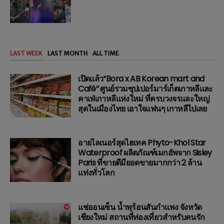
LAST WEEK
LAST MONTH
ALL TIME
เปิดแล้ว“Bora x AB Korean mart and
Café” ศูนย์รวมซุปเปอร์มาร์เก็ตเกาหลีและ
คาเฟ่เกาหลีแห่งใหม่ ที่ครบวงจรและใหญ่
สุดในเมืองไทย เอาใจแฟนๆ เกาหลีไปเลย
อายไลเนอร์สุดไฮเทค Phyto-Khol Star
Waterproof ผลิตภัณฑ์เมกอัพจาก Sisley
Paris ที่ขายดีมียอดขายมากกว่า 2 ล้าน
แท่งทั่วโลก
แช่ออนเซ็น น้ำพุร้อนสันกำแพง จังหวัด
เชียงใหม่ สถานที่ท่องเที่ยวสำหรับคนรัก