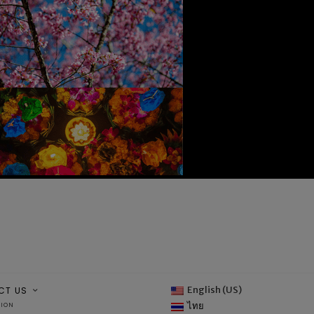
English (US)
CT US
ไทย
TION