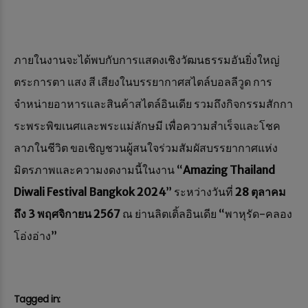
ภายในงานจะได้พบกับการแสดงเชิงวัฒนธรรมอันยิ่งใหญ่
ตระการตา แสง สี เสียงในบรรยากาศสไตล์บอลลีวูด การ
จำหน่ายอาหารและสินค้าสไตล์อินเดีย รวมถึงกิจกรรมสักกา
ระพระพิฆเนศและพระแม่ลักษมี เพื่อความสำเร็จและโชค
ลาภในชีวิต ขอเชิญชวนผู้สนใจร่วมสัมผัสบรรยากาศแห่ง
มิตรภาพและความงดงามนี้ในงาน “
Amazing Thailand
Diwali Festival Bangkok 2024
” ระหว่างวันที่
28 ตุลาคม
ถึง 3 พฤศจิกายน 2567
ณ ย่านลิตเติ้ลอินเดีย “พาหุรัด-คลอง
โอ่งอ่าง”
Tagged in: