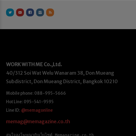
WORK WITH ME
Co.,Ltd.
40/312 Soi Wat Welu Wanaram 38, Don Mueang
Subdistrict, Don Mueang District, Bangkok 10210
Mobile phone: 088-995-5666
Hot Line: 095-541-9595
Line ID:
@memagonline
memag@memagazine.co.th
สนใจลงโฆษณากับเว็บไซต์ Memagazine.co.th