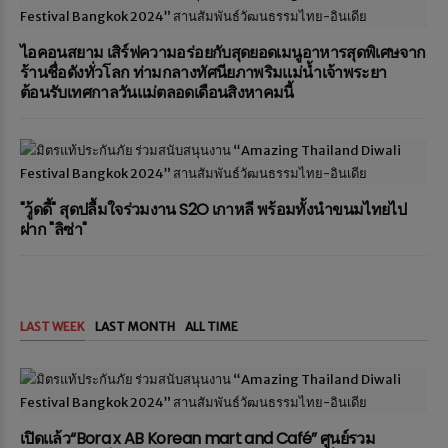
ไอคอนสยาม เสิร์ฟความอร่อยกับสุดยอดเมนูอาหารสุดพิเศษจาก
ร้านชื่อดังทั่วโลก ท่ามกลางทัศนียภาพริมแม่น้ำเจ้าพระยา
ต้อนรับเทศกาลวันแม่ตลอดเดือนสิงหาคมนี้
"วู้ดดี้" สุดปลื้มใจร่วมงาน S2O เกาหลี พร้อมทั้งนำขนมไทยไป
ฝาก "ลิซ่า"
LAST WEEK
LAST MONTH
ALL TIME
เปิดแล้ว“Bora x AB Korean mart and Café” ศูนย์รวม