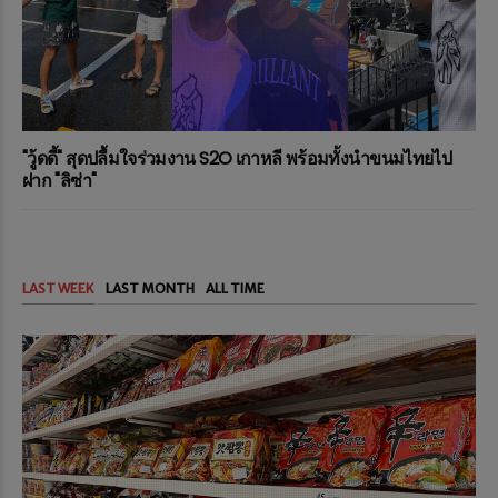
"วู้ดดี้" สุดปลื้มใจร่วมงาน S2O เกาหลี พร้อมทั้งนำขนมไทยไป
ฝาก "ลิซ่า"
LAST WEEK
LAST MONTH
ALL TIME