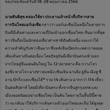
ของไทย ตั้งเเต่วันที่ 18-28 พฤษภาคม 2566
นายสันติสุข คล่องใช้ยา ประธานเจ้าหน้าที่บริหารสาย
การบินไทยแอร์เอเชีย
กล่าวว่า แอร์เอเชียเป็นหนึ่งในสายการ
บินที่มีเส้นทางและความถี่บินเข้าออกเชื่อมไทย-จีนมากที่สุด
ชาวจีนถือเป็นนักท่องเที่ยวต่างชาติอันดับหนึ่ง และเราให้
ความสำคัญกับชาวจีนมาก ซึ่งหลังจีนเปิดประเทศ เราทยอย
เพิ่มเส้นทางบินต่อเนื่อง โดยปัจจุบันมีเที่ยวบินตรงเข้าออก
จากไทยสู่จีนแผ่นดินใหญ่ ใน 12 ปลายทาง คือ กวางโจว
ฉงชิ่ง หางโจว ฉางซา คุนหมิง เซินเจิน นานจิง อู่ฮั่น เฉิงตู ซี
อาน ปักกิ่ง และเซี่ยงไฮ้* รวม 14 เส้นทาง มากกว่า 114 เที่ยว
บินต่อสัปดาห์ โดยมีเที่ยวบินตรง ทั้งจากจีนสู่กรุงเทพ เเละ
เมืองยอดนิยมอย่างเชียงใหม่ เป็นต้น โดยภายในสิ้นปีนี้คาด
ว่า จะกลับมาให้บริการเส้นทางเข้าออกไทยและจีน ได้สูงสุด