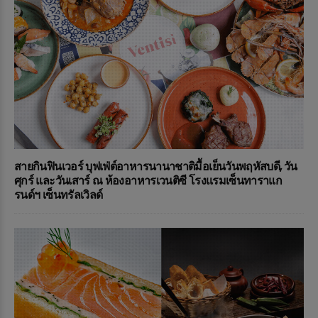
สายกินฟินเวอร์ บุฟเฟ่ต์อาหารนานาชาติมื้อเย็นวันพฤหัสบดี, วัน
ศุกร์ และวันเสาร์ ณ ห้องอาหารเวนติซี โรงแรมเซ็นทาราแก
รนด์ฯ เซ็นทรัลเวิลด์