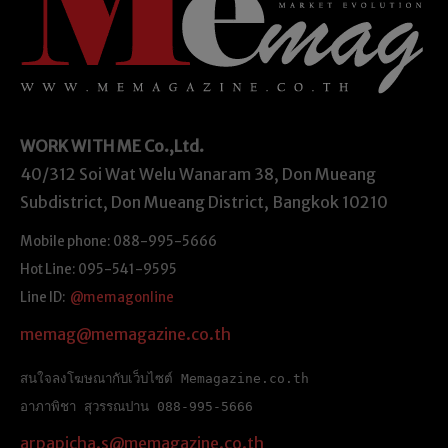
WORK WITH ME
Co.,Ltd.
40/312 Soi Wat Welu Wanaram 38, Don Mueang
Subdistrict, Don Mueang District, Bangkok 10210
Mobile phone: 088-995-5666
Hot Line: 095-541-9595
Line ID:
@memagonline
memag@memagazine.co.th
สนใจลงโฆษณากับเว็บไซต์ Memagazine.co.th
อาภาพิชา สุวรรณปาน 088-995-5666
arpapicha.s@memagazine.co.th