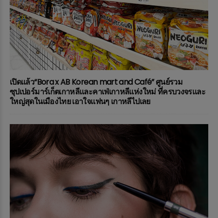
เปิดแล้ว“Bora x AB Korean mart and Café” ศูนย์รวม
ซุปเปอร์มาร์เก็ตเกาหลีและคาเฟ่เกาหลีแห่งใหม่ ที่ครบวงจรและ
ใหญ่สุดในเมืองไทย เอาใจแฟนๆ เกาหลีไปเลย