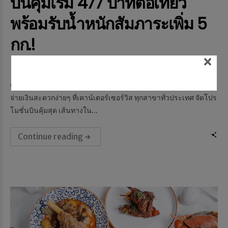
บินคุ้มเริ่ม 477 บาทต่อเที่ยว
พร้อมรับน้ำหนักสัมภาระเพิ่ม 5
กก.!
×
Memag Online
27 พ.ค. 2019
2529 views
แอร์เอเชีย ร่วมกับเคาน์เตอร์เซอร์วิส ฉลองครบ 5 ปี บริการซื้อตั๋วและ
จ่ายเงินสะดวกง่ายๆ ที่เคาน์เตอร์เซอร์วิส ทุกสาขาทั่วประเทศ จัดโปร
โมชั่นบินคุ้มสุด เส้นทางใน...
Continue reading