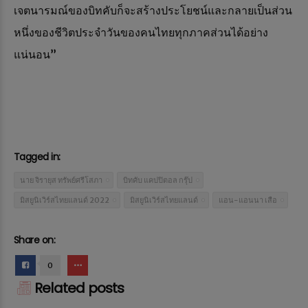
เจตนารมณ์ของบิทคับก็จะสร้างประโยชน์และกลายเป็นส่วน
หนึ่งของชีวิตประจำวันของคนไทยทุกภาคส่วนได้อย่าง
แน่นอน”
Tagged in:
นาย จิรายุส ทรัพย์ศรีโสภา
บิทคับ แคปปิตอล กรุ๊ป
มิสยูนิเวิร์สไทยแลนด์ 2022
มิสยูนิเวิร์สไทยแลนด์
แอน-แอนนา เสือ
Share on:
0
Related posts