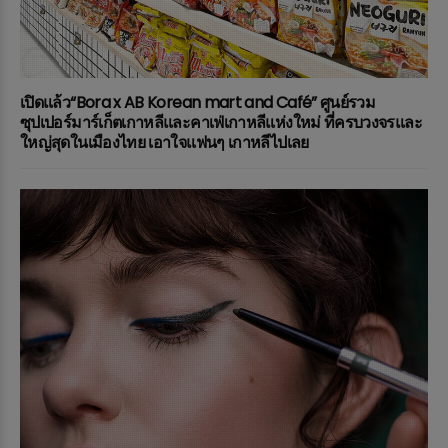
เปิดแล้ว“Bora x AB Korean mart and Café” ศูนย์รวม
ซุปเปอร์มาร์เก็ตเกาหลีและคาเฟ่เกาหลีแห่งใหม่ ที่ครบวงจรและ
ใหญ่สุดในเมืองไทย เอาใจแฟนๆ เกาหลีไปเลย