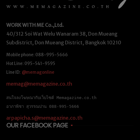
WORK WITH ME
Co.,Ltd.
40/312 Soi Wat Welu Wanaram 38, Don Mueang
Subdistrict, Don Mueang District, Bangkok 10210
Mobile phone: 088-995-5666
Hot Line: 095-541-9595
Line ID:
@memagonline
memag@memagazine.co.th
สนใจลงโฆษณากับเว็บไซต์ Memagazine.co.th
อาภาพิชา สุวรรณปาน 088-995-5666
arpapicha.s@memagazine.co.th
OUR FACEBOOK PAGE