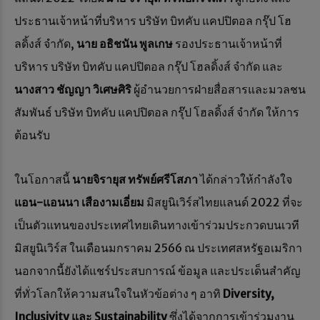
ประธานเจ้าหน้าที่บริหาร บริษัท บิทคับ แคปปิตอล กรุ๊ป โฮ
ลดิ้งส์ จำกัด,
นาย อธิชนัน พูลเกษ
รองประธานเจ้าหน้าที่
บริหาร บริษัท บิทคับ แคปปิตอล กรุ๊ป โฮลดิ้งส์ จำกัด และ
นางสาว ชัญญา วิเศษศิริ
ผู้อำนวยการฝ่ายสื่อสารและมวลชน
สัมพันธ์ บริษัท บิทคับ แคปปิตอล กรุ๊ป โฮลดิ้งส์ จำกัด ให้การ
ต้อนรับ
ในโอกาสนี้
นายจิรายุส ทรัพย์ศรีโสภา
ได้กล่าวให้กำลังใจ
แอน-แอนนา เสืองามเอี่ยม
มิสยูนิเวิร์สไทยแลนด์ 2022 ที่จะ
เป็นตัวแทนของประเทศไทยเดินทางเข้าร่วมประกวดบนเวที
มิสยูนิเวิร์ส ในเดือนมกราคม 2566 ณ ประเทศสหรัฐอเมริกา
นอกจากนี้ยังได้แชร์ประสบการณ์ ข้อมูล และประเด็นสำคัญ
ที่ทั่วโลกให้ความสนใจในหัวข้อต่าง ๆ อาทิ
Diversity,
Inclusivity และ Sustainability
ซึ่งได้จากการเข้าร่วมงาน