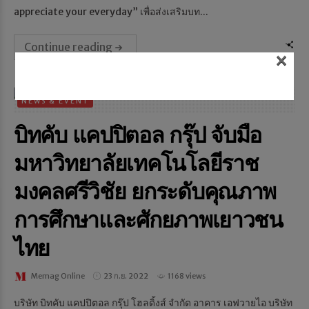
appreciate your everyday” เพื่อส่งเสริมบท...
Continue reading
×
NEWS & EVENT
บิทคับ แคปปิตอล กรุ๊ป จับมือ
มหาวิทยาลัยเทคโนโลยีราช
มงคลศรีวิชัย ยกระดับคุณภาพ
การศึกษาและศักยภาพเยาวชน
ไทย
Memag Online
23 ก.ย. 2022
1168 views
บริษัท บิทคับ แคปปิตอล กรุ๊ป โฮลดิ้งส์ จำกัด อาคาร เอฟวายไอ บริษัท