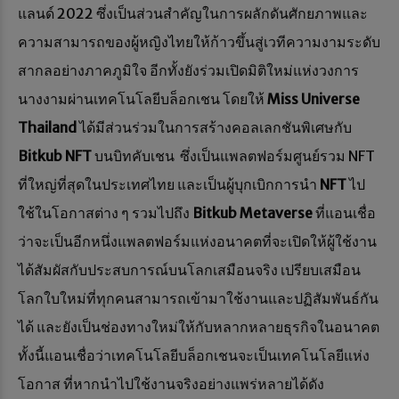
แลนด์ 2022 ซึ่งเป็นส่วนสำคัญในการผลักดันศักยภาพและ
ความสามารถของผู้หญิงไทยให้ก้าวขึ้นสู่เวทีความงามระดับ
สากลอย่างภาคภูมิใจ อีกทั้งยังร่วมเปิดมิติใหม่แห่งวงการ
นางงามผ่านเทคโนโลยีบล็อกเชน โดยให้
Miss Universe
Thailand
ได้มีส่วนร่วมในการสร้างคอลเลกชันพิเศษกับ
Bitkub NFT
บนบิทคับเชน ซึ่งเป็นแพลตฟอร์มศูนย์รวม NFT
ที่ใหญ่ที่สุดในประเทศไทย และเป็นผู้บุกเบิกการนำ
NFT
ไป
ใช้ในโอกาสต่าง ๆ รวมไปถึง
Bitkub Metaverse
ที่แอนเชื่อ
ว่าจะเป็นอีกหนึ่งแพลตฟอร์มแห่งอนาคตที่จะเปิดให้ผู้ใช้งาน
ได้สัมผัสกับประสบการณ์บนโลกเสมือนจริง เปรียบเสมือน
โลกใบใหม่ที่ทุกคนสามารถเข้ามาใช้งานและปฏิสัมพันธ์กัน
ได้ และยังเป็นช่องทางใหม่ให้กับหลากหลายธุรกิจในอนาคต
ทั้งนี้แอนเชื่อว่าเทคโนโลยีบล็อกเชนจะเป็นเทคโนโลยีแห่ง
โอกาส ที่หากนำไปใช้งานจริงอย่างแพร่หลายได้ดัง