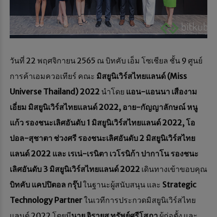
วันที่ 22 พฤศจิกายน 2565 ณ บิทคับ เอ็ม โซเชียล ชั้น 9 ศูนย์
การค้าเอมควอเทียร์ คณะ
มิสยูนิเวิร์สไทยแลนด์ (Miss
Universe Thailand) 2022
นำโดย
แอน-แอนนา เสืองาม
เอี่ยม มิสยูนิเวิร์สไทยแลนด์ 2022, อาย-กัญญาลักษณ์ หนู
แก้ว รองชนะเลิศอันดับ 1 มิสยูนิเวิร์สไทยแลนด์ 2022, โอ
ปอล-สุชาตา ช่วงศรี รองชนะเลิศอันดับ 2 มิสยูนิเวิร์สไทย
แลนด์ 2022 และ เรเน่-เรนิตา เวโรนิก้า ปากาโน รองชนะ
เลิศอันดับ 3 มิสยูนิเวิร์สไทยแลนด์ 2022
เดินทางเข้าขอบคุณ
บิทคับ แคปปิตอล กรุ๊ป
ในฐานะผู้สนับสนุน และ
Strategic
Technology Partner
ในเวทีการประกวดมิสยูนิเวิร์สไทย
แลนด์ 2022 โดยมี
นาย จิรายุส ทรัพย์ศรีโสภา
ผู้ก่อตั้ง และ