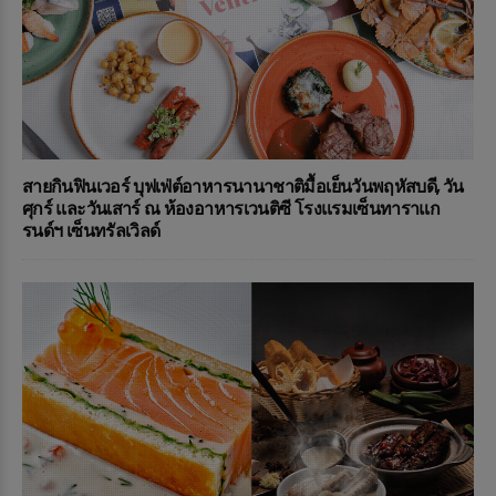
สายกินฟินเวอร์ บุฟเฟ่ต์อาหารนานาชาติมื้อเย็นวันพฤหัสบดี, วัน
ศุกร์ และวันเสาร์ ณ ห้องอาหารเวนติซี โรงแรมเซ็นทาราแก
รนด์ฯ เซ็นทรัลเวิลด์