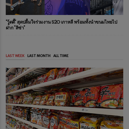
"วู้ดดี้" สุดปลื้มใจร่วมงาน S2O เกาหลี พร้อมทั้งนำขนมไทยไป
ฝาก "ลิซ่า"
LAST WEEK
LAST MONTH
ALL TIME