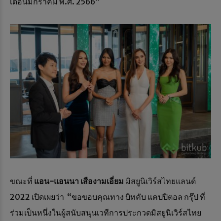
เดือนมกราคม พ.ศ. 2566”
ขณะที่
แอน-แอนนา เสืองามเอี่ยม
มิสยูนิเวิร์สไทยแลนด์
2022 เปิดเผยว่า “ขอขอบคุณทาง บิทคับ แคปปิตอล กรุ๊ป ที่
ร่วมเป็นหนึ่งในผู้สนับสนุนเวทีการประกวดมิสยูนิเวิร์สไทย