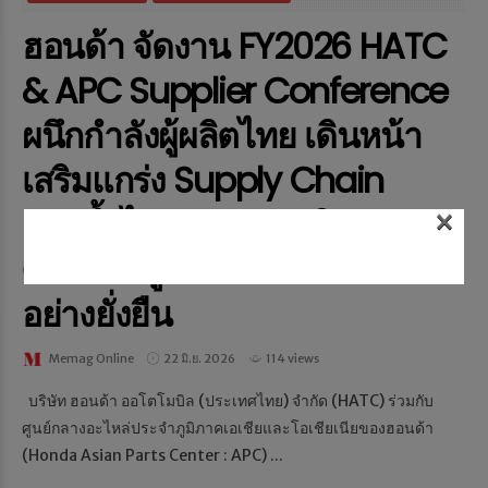
ฮอนด้า จัดงาน FY2026 HATC
& APC Supplier Conference
ผนึกกำลังผู้ผลิตไทย เดินหน้า
เสริมแกร่ง Supply Chain
ตอกย้ำไทยฐานการผลิต
×
ศักยภาพสูง พร้อมเติบโตร่วมกัน
อย่างยั่งยืน
Memag Online
22 มิ.ย. 2026
114 views
บริษัท ฮอนด้า ออโตโมบิล (ประเทศไทย) จำกัด (HATC) ร่วมกับ
ศูนย์กลางอะไหล่ประจำภูมิภาคเอเชียและโอเชียเนียของฮอนด้า
(Honda Asian Parts Center : APC) ...