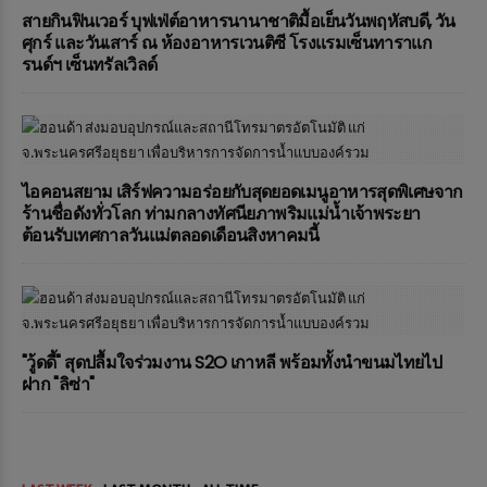
สายกินฟินเวอร์ บุฟเฟ่ต์อาหารนานาชาติมื้อเย็นวันพฤหัสบดี, วัน
ศุกร์ และวันเสาร์ ณ ห้องอาหารเวนติซี โรงแรมเซ็นทาราแก
รนด์ฯ เซ็นทรัลเวิลด์
ไอคอนสยาม เสิร์ฟความอร่อยกับสุดยอดเมนูอาหารสุดพิเศษจาก
ร้านชื่อดังทั่วโลก ท่ามกลางทัศนียภาพริมแม่น้ำเจ้าพระยา
ต้อนรับเทศกาลวันแม่ตลอดเดือนสิงหาคมนี้
"วู้ดดี้" สุดปลื้มใจร่วมงาน S2O เกาหลี พร้อมทั้งนำขนมไทยไป
ฝาก "ลิซ่า"