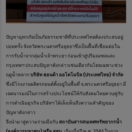
ปัญหาอุทกภัยเป็นภัยธรรมชาติที่ประเทศไทยต้องประสบอยู่
บ่อยครั้ง จังหวัดพระนครศรีอยุธยาซึ่งเป็นพื้นที่เชื่อมต่อใน
การรับน้ำจากลุ่มน้ำเจ้าพระยา ก่อนเข้าสู่ปริมณฑลและ
กรุงเทพฯ ประสบปัญหาดังกล่าวเช่นเดียวกันโดยเฉพาะช่วง
ฤดูน้ำหลาก
บริษัท ฮอนด้า ออโตโมบิล
(ประเทศไทย) จำกัด
ซึ่งมีโรงงานผลิตรถยนต์ตั้งอยู่ในพื้นที่ จ.พระนครศรีอยุธยา มี
เจตนารมณ์ในการสร้างประโยชน์ให้กับสังคมไทยควบคู่กับ
การดำเนินธุรกิจ บริษัทฯ ได้เล็งเห็นถึงความสำคัญของ
ปัญหาดังกล่าว
จึงนำมาสู่ความร่วมมือกับ
สถาบันสารสนเทศทรัพยากรน้ำ
(องค์การมหาชน) หรือ สสน.
เริ่มเมื่อปี พ.ศ. 2561 ในการ