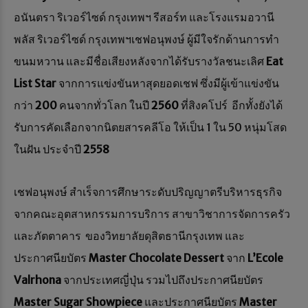
อนันตรา ริเวอร์ไซด์ กรุงเทพฯ รีสอร์ท และโรงแรมอวานี
พลัส ริเวอร์ไซด์ กรุงเทพฯเชฟอนุพงษ์ ผู้มีใจรักด้านการทำ
ขนมหวาน และมีชื่อเสียงหลังจากได้รับรางวัลชนะเลิศ
Eat
List Star
จากการแข่งขันหาสุดยอดเชฟ ซึ่งมีผู้เข้าแข่งขัน
กว่า
200
คนจากทั่วโลก ในปี
2560
ที่สิงคโปร์ อีกทั้งยังได้
รับการคัดเลือกจากนิตยสารคลีโอ ให้เป็น 1 ใน 50 หนุ่มโสด
ในฝัน ประจำปี
2558
เชฟอนุพงษ์ สำเร็จการศึกษาระดับปริญญาตรีบริหารธุรกิจ
จากคณะอุตสาหกรรมการบริการ สาขาวิชาการจัดการครัว
และภัตตาคาร ของวิทยาลัยดุสิตธานีกรุงเทพ และ
ประกาศนียบัตร
Master Chocolate Dessert
จาก
L’Ecole
Valrhona
จากประเทศญี่ปุ่น รวมไปถึงประกาศนียบัตร
Master Sugar Showpiece
และประกาศนียบัตร
Master