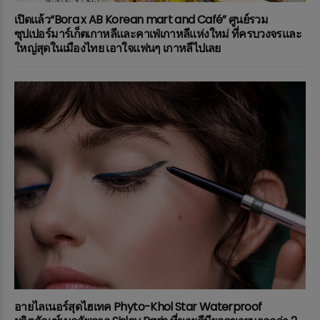
เปิดแล้ว“Bora x AB Korean mart and Café” ศูนย์รวม
ซุปเปอร์มาร์เก็ตเกาหลีและคาเฟ่เกาหลีแห่งใหม่ ที่ครบวงจรและ
ใหญ่สุดในเมืองไทย เอาใจแฟนๆ เกาหลีไปเลย
อายไลเนอร์สุดไฮเทค Phyto-Khol Star Waterproof