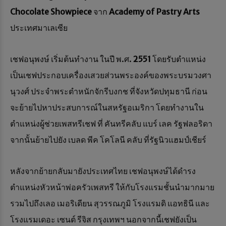
Chocolate Showpiece
จาก
Academy of Pastry Arts
ประเทศมาเลเซีย
เชฟอนุพงษ์ เริ่มต้นทำงาน ในปี พ.ศ.
2551
โดยรับตำแหน่ง
เป็นเชฟประกอบเครื่องเสวยส่วนพระองค์ของพระบรมวงศา
นุวงศ์ ประจำพระตำหนักจักรีบงกช ที่จังหวัดปทุมธานี ก่อน
จะย้ายไปหาประสบการณ์ในสหรัฐอเมริกา โดยทำงานใน
ตำแหน่งผู้ช่วยเพสทรีเชฟ ที่ คันทรีคลับ แบร์ เลค รัฐฟลอริดา
จากนั้นย้ายไปยัง เบลด พีค โคโลนี คลับ ที่รัฐนิวแฮมป์เชียร์
หลังจากย้ายกลับมายังประเทศไทย เชฟอนุพงษ์ได้ดำรง
ตำแหน่งหัวหน้าพ่อครัวเพสทรี ให้กับโรงแรมชั้นนำมากมาย
รวมไปถึงเลอ เมอริเดียน สุวรรณภูมิ โรงแรมดิ แอทธินี และ
โรงแรมเดอะ เซนต์ รีจิส กรุงเทพฯ นอกจากนี้เชฟยังเป็น