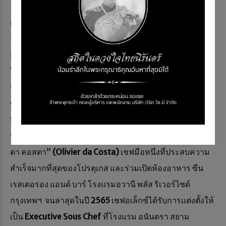
อาหารจากการเป็นผู้ช่วยคุณแม่ในห้องครัวตั้งแต่เยาว์วัย
เขาเกิดที่เมืองมาร์แซย์ ทางตอนใต้ของฝรั่งเศส เมืองที่ขึ้นชื่อ
ว่าเป็นหนึ่งในเมืองหลวงแห่งการทำอาหารของฝรั่งเศส และ
มีอาหารขึ้นชื่อของเมืองมาร์แซย์ จากประสบการณ์มากมาย
ในการทำอาหารและดูแลห้องอาหารระดับมิชลินสตาร์
ประเทศฝรั่งเศส ฝึกฝนและลับฝีมือจากร้านดัง อาทิ ร้าน
Le
Céladon
จนได้รับตำแหน่งเชฟอาหารฝรั่งเศส ที่ ร้านหรู
Scarlett
Café & Wine Bar
ประเทศฮ่องกง อีกทั้งยังมี
ประสบการณ์ร่วมงานกับเชฟเซเลบริตี้เชฟชื่อดัง “โอลิวิเย่ร์
ดา คอสตา”
(Olivier da Costa)
เชฟมือหนึ่งที่ประสบความ
สำเร็จมากที่สุดของโปรตุเกส และร่วมเปิดห้องอาหาร ซีน
เรสเตอรอง แอนด์ บาร์ โรงแรมอวานี พลัส ริเวอร์ไซด์
กรุงเทพฯ จนล่าสุดในปี
2565
เชฟอเล็กซ์ได้รับการแต่งตั้งให้
เป็น
Executive Sous Chef
ที่โรงแรม อนันตรา สยาม