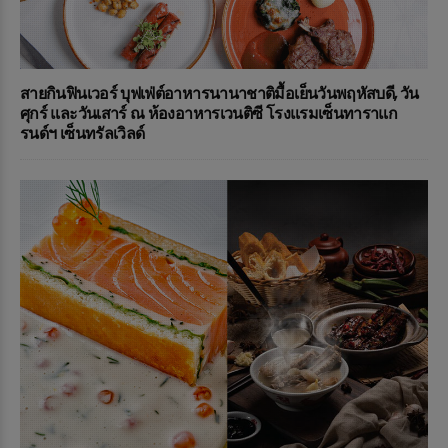
สายกินฟินเวอร์ บุฟเฟ่ต์อาหารนานาชาติมื้อเย็นวันพฤหัสบดี, วัน
ศุกร์ และวันเสาร์ ณ ห้องอาหารเวนติซี โรงแรมเซ็นทาราแก
รนด์ฯ เซ็นทรัลเวิลด์