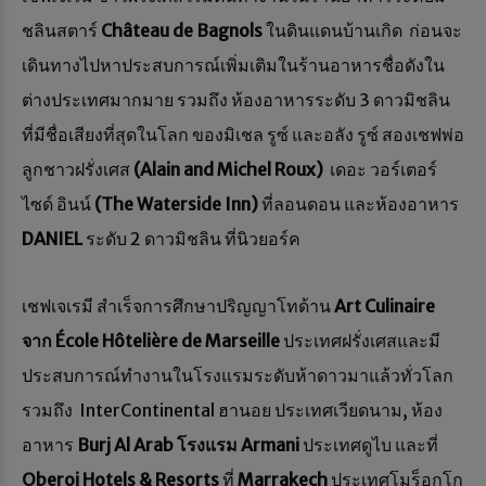
ชลินสตาร์
Château de Bagnols
ในดินแดนบ้านเกิด ก่อนจะ
เดินทางไปหาประสบการณ์เพิ่มเติมในร้านอาหารชื่อดังใน
ต่างประเทศมากมาย รวมถึง ห้องอาหารระดับ 3 ดาวมิชลิน
ที่มีชื่อเสียงที่สุดในโลก ของมิเชล รูซ์ และอลัง รูซ์ สองเชฟพ่อ
ลูกชาวฝรั่งเศส
(Alain and Michel Roux)
เดอะ วอร์เตอร์
ไซด์ อินน์
(The Waterside Inn)
ที่ลอนดอน และห้องอาหาร
DANIEL
ระดับ 2 ดาวมิชลิน ที่นิวยอร์ค
เชฟเจเรมี สำเร็จการศึกษาปริญญาโทด้าน
Art Culinaire
จาก École Hôtelière de Marseille
ประเทศฝรั่งเศสและมี
ประสบการณ์ทำงานในโรงแรมระดับห้าดาวมาแล้วทั่วโลก
รวมถึง InterContinental ฮานอย ประเทศเวียดนาม, ห้อง
อาหาร
Burj Al Arab โรงแรม Armani
ประเทศดูไบ และที่
Oberoi Hotels & Resorts
ที่
Marrakech
ประเทศโมร็อกโก