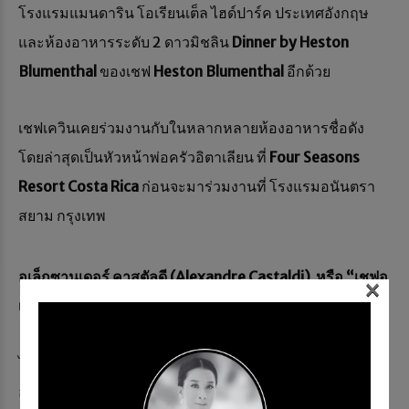
โรงแรมแมนดาริน โอเรียนเต็ล ไฮด์ปาร์ค ประเทศอังกฤษ
และห้องอาหารระดับ 2 ดาวมิชลิน
Dinner by Heston
Blumenthal
ของเชฟ
Heston Blumenthal
อีกด้วย
เชฟเควินเคยร่วมงานกับในหลากหลายห้องอาหารชื่อดัง
โดยล่าสุดเป็นหัวหน้าพ่อครัวอิตาเลียน ที่
Four Seasons
Resort Costa Rica
ก่อนจะมาร่วมงานที่ โรงแรมอนันตรา
สยาม กรุงเทพ
อเล็กซานเดอร์ คาสตัลดี (
Alexandre Castaldi)
หรือ “เชฟอ
×
เล็กซ์”
ได้รับแต่งตั้งเป็น
Executive Sous Chef
ประจำโรงแรม
อนันตรา สยาม กรุงเทพ
เชฟอเล็กซ์ เริ่มเส้นทางการทำ