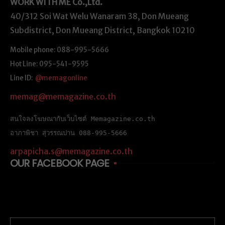
WORK WITH ME
Co.,Ltd.
40/312 Soi Wat Welu Wanaram 38, Don Mueang
Subdistrict, Don Mueang District, Bangkok 10210
Mobile phone: 088-995-5666
Hot Line: 095-541-9595
Line ID:
@memagonline
memag@memagazine.co.th
สนใจลงโฆษณากับเว็บไซต์ Memagazine.co.th
อาภาพิชา สุวรรณปาน 088-995-5666
arpapicha.s@memagazine.co.th
OUR FACEBOOK PAGE