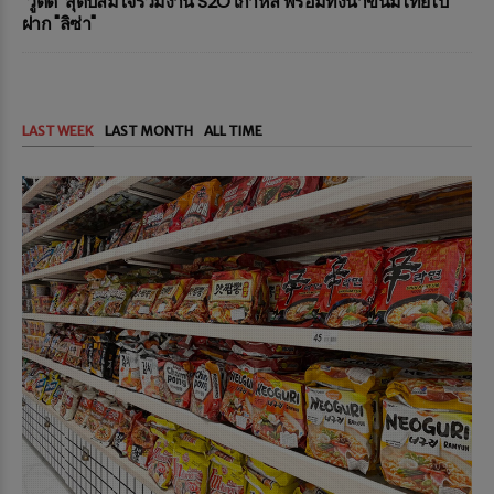
"วู้ดดี้" สุดปลื้มใจร่วมงาน S2O เกาหลี พร้อมทั้งนำขนมไทยไป
ฝาก "ลิซ่า"
LAST WEEK
LAST MONTH
ALL TIME