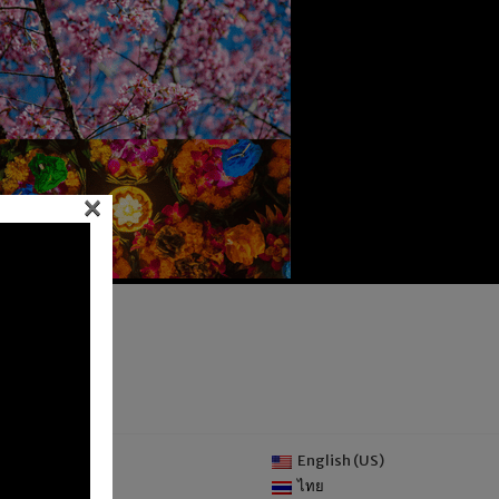
×
English (US)
CT US
ไทย
TION