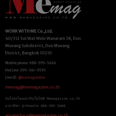
WORK WITH ME
Co.,Ltd.
40/312 Soi Wat Welu Wanaram 38, Don
Mueang Subdistrict, Don Mueang
District, Bangkok 10210
Mobile phone: 088-995-5666
Hot Line: 095-541-9595
Line ID:
@memagonline
memag@memagazine.co.th
สนใจลงโฆษณากับเว็บไซต์ Memagazine.co.th
อาภาพิชา สุวรรณปาน 088-995-5666
arpapicha.s@memagazine.co.th