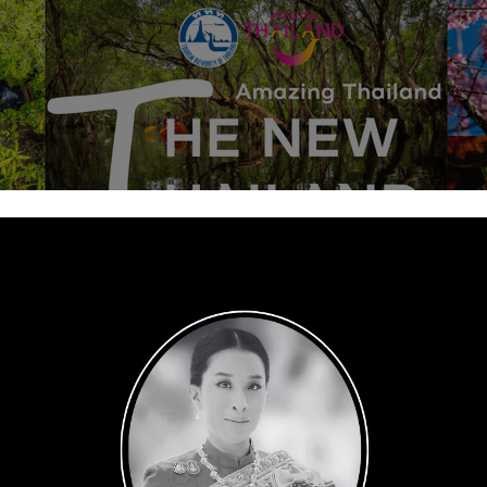
MARKETING
LIFE STYLE
BEAUTY
CONTA
S
MARKETING IDEAS
MORE INSIGHTS
SHOP NOW
LOCA