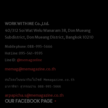
WORK WITH ME
Co.,Ltd.
40/312 Soi Wat Welu Wanaram 38, Don Mueang
Subdistrict, Don Mueang District, Bangkok 10210
Mobile phone: 088-995-5666
Hot Line: 095-541-9595
Line ID:
@memagonline
memag@memagazine.co.th
สนใจลงโฆษณากับเว็บไซต์ Memagazine.co.th
อาภาพิชา สุวรรณปาน 088-995-5666
arpapicha.s@memagazine.co.th
OUR FACEBOOK PAGE