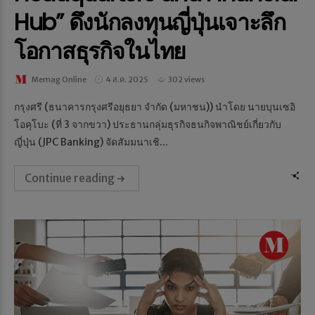
Hub” ดึงนักลงทุนญี่ปุ่นเจาะลึก
โอกาสธุรกิจในไทย
Memag Online
4 ส.ค. 2025
302 views
กรุงศรี (ธนาคารกรุงศรีอยุธยา จำกัด (มหาชน)) นำโดย นายบุนเซอิ
โอคุโบะ (ที่ 3 จากขวา) ประธานกลุ่มธุรกิจธนกิจพาณิชย์เกี่ยวกับ
ญี่ปุ่น (JPC Banking) จัดสัมมนาเชิ...
Continue reading