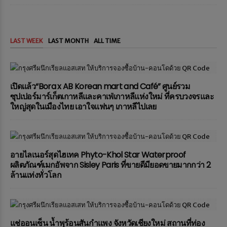
LAST WEEK
LAST MONTH
ALL TIME
เปิดแล้ว“Bora x AB Korean mart and Café” ศูนย์รวม
ซุปเปอร์มาร์เก็ตเกาหลีและคาเฟ่เกาหลีแห่งใหม่ ที่ครบวงจรและ
ใหญ่สุดในเมืองไทย เอาใจแฟนๆ เกาหลีไปเลย
อายไลเนอร์สุดไฮเทค Phyto-Khol Star Waterproof
ผลิตภัณฑ์เมกอัพจาก Sisley Paris ที่ขายดีมียอดขายมากกว่า 2
ล้านแท่งทั่วโลก
แช่ออนเซ็น น้ำพุร้อนสันกำแพง จังหวัดเชียงใหม่ สถานที่ท่อง