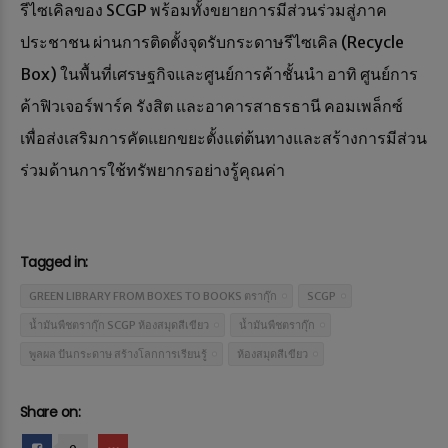
รีไซเคิลของ SCGP พร้อมทั้งขยายการมีส่วนร่วมสู่ภาค
ประชาชน ผ่านการติดตั้งจุดรับกระดาษรีไซเคิล (Recycle
Box) ในพื้นที่เศรษฐกิจและศูนย์การค้าชั้นนำ อาทิ ศูนย์การ
ค้าฟิวเจอร์พาร์ค รังสิต และอาคารสาธรธานี คอมเพล็กซ์
เพื่อส่งเสริมการคัดแยกขยะตั้งแต่ต้นทางและสร้างการมีส่วน
ร่วมด้านการใช้ทรัพยากรอย่างรู้คุณค่า
Tagged in:
GREEN LIBRARY FROM BOXES TO BOOKS ตรากุ๊ก
SCGP
น้ำมันพืชตรากุ๊ก SCGP ห้องสมุดสีเขียว
น้ำมันพืชตรากุ๊ก
พูลผล ปันกระดาษ สร้างโลกการเรียนรู้
ห้องสมุดสีเขียว
Share on: