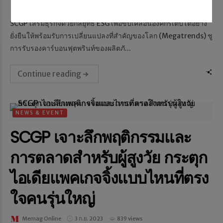
Memag Online
23 ส.ค. 2024
625 views
SCGP เสริมธุรกิจด้วยกลยุทธ์ ESG เพื่อขับเคลื่อนองค์กรเติบโตอย่าง
ยั่งยืนให้พร้อมรับการเปลี่ยนแปลงที่สำคัญของโลก (Megatrends) ชู
การรับรองคาร์บอนฟุตพรินท์ของผลิตภั...
Continue reading
NEWS & EVENT
SCGP เจาะลึกพฤติกรรมและ
การตลาดสำหรับผู้สูงวัย กระตุก
ไอเดียแพคเกจจิ้งแบบไหนที่ตรง
ใจคนรุ่นใหญ่
Memag Online
3 ก.ย. 2023
839 views