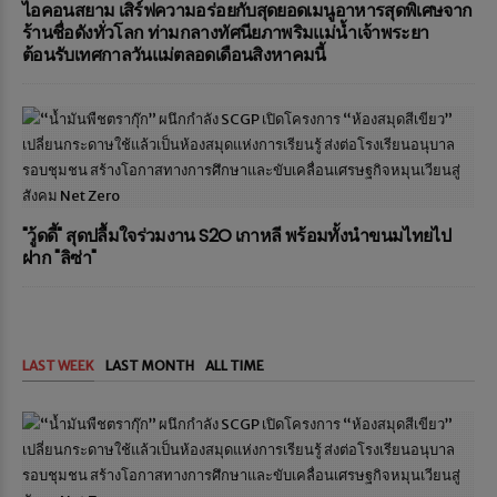
ไอคอนสยาม เสิร์ฟความอร่อยกับสุดยอดเมนูอาหารสุดพิเศษจาก
ร้านชื่อดังทั่วโลก ท่ามกลางทัศนียภาพริมแม่น้ำเจ้าพระยา
ต้อนรับเทศกาลวันแม่ตลอดเดือนสิงหาคมนี้
"วู้ดดี้" สุดปลื้มใจร่วมงาน S2O เกาหลี พร้อมทั้งนำขนมไทยไป
ฝาก "ลิซ่า"
LAST WEEK
LAST MONTH
ALL TIME