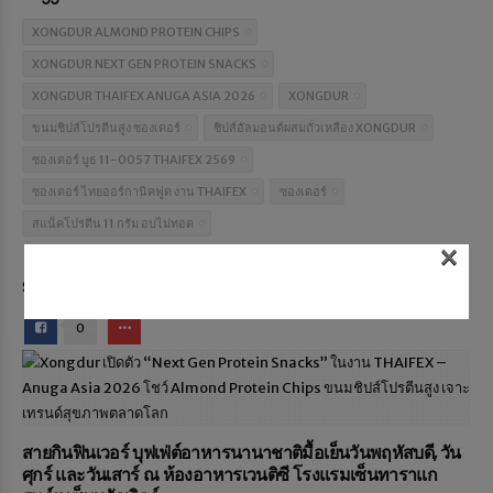
XONGDUR ALMOND PROTEIN CHIPS
XONGDUR NEXT GEN PROTEIN SNACKS
XONGDUR THAIFEX ANUGA ASIA 2026
XONGDUR
ขนมชิปส์โปรตีนสูง ซองเดอร์
ชิปส์อัลมอนด์ผสมถั่วเหลือง XONGDUR
ซองเดอร์ บูธ 11-0057 THAIFEX 2569
ซองเดอร์ ไทยออร์กานิคฟูด งาน THAIFEX
ซองเดอร์
สแน็คโปรตีน 11 กรัม อบไม่ทอด
×
Share on:
0
สายกินฟินเวอร์ บุฟเฟ่ต์อาหารนานาชาติมื้อเย็นวันพฤหัสบดี, วัน
ศุกร์ และวันเสาร์ ณ ห้องอาหารเวนติซี โรงแรมเซ็นทาราแก