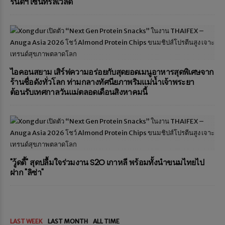
รนด์ฯ เซ็นทรัลเวิลด์
ไอคอนสยาม เสิร์ฟความอร่อยกับสุดยอดเมนูอาหารสุดพิเศษจาก
ร้านชื่อดังทั่วโลก ท่ามกลางทัศนียภาพริมแม่น้ำเจ้าพระยา
ต้อนรับเทศกาลวันแม่ตลอดเดือนสิงหาคมนี้
"วู้ดดี้" สุดปลื้มใจร่วมงาน S2O เกาหลี พร้อมทั้งนำขนมไทยไป
ฝาก "ลิซ่า"
LAST WEEK
LAST MONTH
ALL TIME