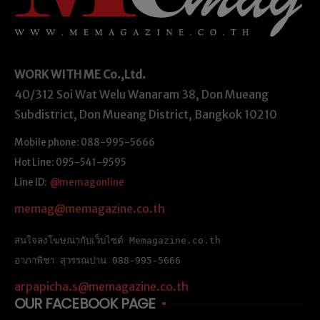
WORK WITH ME
Co.,Ltd.
40/312 Soi Wat Welu Wanaram 38, Don Mueang
Subdistrict, Don Mueang District, Bangkok 10210
Mobile phone: 088-995-5666
Hot Line: 095-541-9595
Line ID:
@memagonline
memag@memagazine.co.th
สนใจลงโฆษณากับเว็บไซต์ Memagazine.co.th
อาภาพิชา สุวรรณปาน 088-995-5666
arpapicha.s@memagazine.co.th
OUR FACEBOOK PAGE