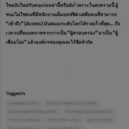
ใจฉบับใหม่กับคนเก่งเหล่านี้หรือยัง? เพราะในสงครามนี้ ผู้
ชนะไม่ใช่คนที่มีพนักงานเต็มออฟฟิศ แต่คือคนที่สามารถ
“เข้าถึง” (Access) มันสมองระดับโลกได้รวดเร็วที่สุด… ถึง
เวลาเปลี่ยนบทบาทจากการเป็น “ผู้ครอบครอง” มาเป็น “ผู้
เชื่อมโยง” แล้วองค์กรของคุณจะไร้ขีดจำกัด
Tagged in:
CEO MINDSET 2026
FUTURE OF WORK 2026 TRENDS
GIG ECONOMY FOR EXECUTIVES
TALENT WAR 2026 STATISTICS
การจ้างงานแบบยืดหยุ่น
ที่ปรึกษาอิสระระดับสูง
ผู้บริหารพาร์ทไทม์
วิกฤตขาดแคลนคนเก่ง
สงครามแย่งชิงพนักงาน