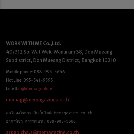
WORK WITH ME
Co.,Ltd.
40/312 Soi Wat Welu Wanaram 38, Don Mueang
Subdistrict, Don Mueang District, Bangkok 10210
Mobile phone: 088-995-5666
Hot Line: 095-541-9595
Line ID:
@memagonline
memag@memagazine.co.th
สนใจลงโฆษณากับเว็บไซต์ Memagazine.co.th
อาภาพิชา สุวรรณปาน 088-995-5666
arpapicha.s@memagazine.co.th