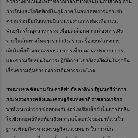
ช่วยวางตำแหน่งให้ราชอาณาจักรบาห์เรนเป็นฮับสำคัญด้าน
การบินและโลจิสติกส์ในภูมิภาค ในอนาคตเราจะกระชับ
ความร่วมมือกับสนามบิน หน่วยงานการท่องเที่ยว และ
พันธมิตรในอุตสาหกรรม เพื่อปลดล็อกความต้องการเดิน
ทางในเส้นทางใหม่ๆ เรากำลังสร้างเครื่องยนต์แห่งการ
เติบโตที่สร้างสมดุลระหว่างการเชื่อมต่อ ผลประกอบการ
และความยืดหยุ่นในการปฏิบัติการ โดยยังคงยึดมั่นในจุดยืน
เรื่องความคุ้มค่าของการเดินทางระยะไกล
ฯพณฯ เชค ซัลมาน บิน คาลิฟา อัล คาลิฟา รัฐมนตรีว่าการ
กระทรวงการคลังและเศรษฐกิจแห่งชาติ ราชอาณาจักร
บาห์เรน
กล่าวว่า ข้อตกลงกับแอร์เอเชีย เอ็กซ์ เป็นการตัดสิน
ใจเชิงกลยุทธ์ที่สะท้อนถึงความแข็งแกร่งของบาห์เรนใน
ฐานะพันธมิตรทางเศรษฐกิจ และบทบาทในการเป็น