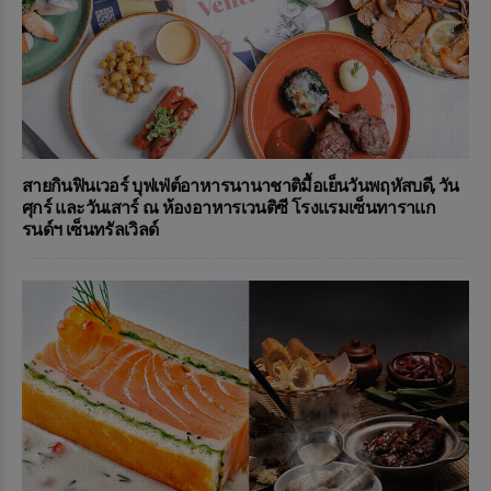
สายกินฟินเวอร์ บุฟเฟ่ต์อาหารนานาชาติมื้อเย็นวันพฤหัสบดี, วัน
ศุกร์ และวันเสาร์ ณ ห้องอาหารเวนติซี โรงแรมเซ็นทาราแก
รนด์ฯ เซ็นทรัลเวิลด์