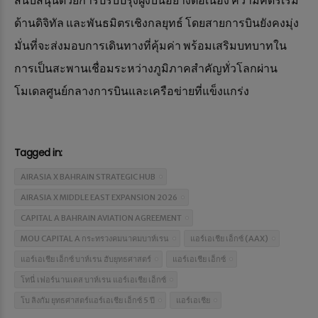
สนับสนุนด้วยการปรับปรุงฝูงบินอย่างต่อเนื่อง ความคิดริเริ่ม
ด้านดิจิทัล และพันธมิตรเชิงกลยุทธ์ โดยสายการบินยังคงมุ่ง
มั่นที่จะส่งมอบการเดินทางที่คุ้มค่า พร้อมเสริมบทบาทใน
การเป็นสะพานเชื่อมระหว่างภูมิภาคสำคัญทั่วโลกผ่าน
โมเดลศูนย์กลางการบินและเครือข่ายที่แข็งแกร่ง
Tagged in:
AIRASIA X BAHRAIN STRATEGIC HUB
AIRASIA X MIDDLE EAST EXPANSION 2026
CAPITAL A BAHRAIN AVIATION AGREEMENT
MOU CAPITAL A กระทรวงคมนาคมบาห์เรน
แอร์เอเชีย เอ็กซ์ (AAX)
แอร์เอเชีย เอ็กซ์ บาห์เรน ฮับยุทธศาสตร์
แอร์เอเชีย เอ็กซ์
โทนี่ เฟอร์นานเดส บาห์เรน แอร์เอเชีย เอ็กซ์
โบ ลิงกัม ยุทธศาสตร์แอร์เอเชีย เอ็กซ์ 5 ปี
แอร์เอเชีย