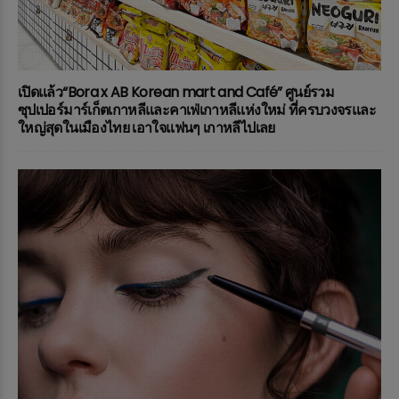
เปิดแล้ว“Bora x AB Korean mart and Café” ศูนย์รวม
ซุปเปอร์มาร์เก็ตเกาหลีและคาเฟ่เกาหลีแห่งใหม่ ที่ครบวงจรและ
ใหญ่สุดในเมืองไทย เอาใจแฟนๆ เกาหลีไปเลย