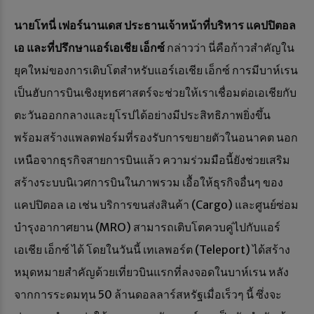
นายโทนี่ เฟอร์นานเดส ประธานเจ้าหน้าที่บริหาร แคปปิตอล
เอ และที่ปรึกษาแอร์เอเชีย เอ็กซ์
กล่าวว่า นี่คือก้าวสำคัญใน
ยุคใหม่ของการเติบโตสำหรับแอร์เอเชีย เอ็กซ์ การมีบาห์เรน
เป็นฮับการบินเชิงยุทธศาสตร์จะช่วยให้เราเชื่อมต่อเอเชียกับ
ตะวันออกกลางและยุโรปได้อย่างมีประสิทธิภาพยิ่งขึ้น
พร้อมสร้างแพลตฟอร์มที่รองรับการขยายตัวในอนาคต นอก
เหนือจากธุรกิจสายการบินแล้ว ความร่วมมือนี้ยังช่วยเสริม
สร้างระบบนิเวศการบินในภาพรวม เอื้อให้ธุรกิจอื่นๆ ของ
แคปปิตอล เอ เช่น บริการขนส่งสินค้า (Cargo) และศูนย์ซ่อม
บำรุงอากาศยาน (MRO) สามารถเติบโตควบคู่ไปกับแอร์
เอเชีย เอ็กซ์ ได้ โดยในวันนี้ เทเลพอร์ต (Teleport) ได้สร้าง
หมุดหมายสำคัญด้วยเที่ยวบินแรกที่ลงจอดในบาห์เรน หลัง
จากการระดมทุน 50 ล้านดอลลาร์สหรัฐเมื่อเร็วๆ นี้ ซึ่งจะ