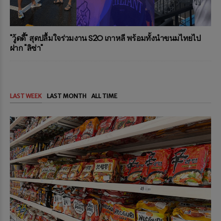
"วู้ดดี้" สุดปลื้มใจร่วมงาน S2O เกาหลี พร้อมทั้งนำขนมไทยไป
ฝาก "ลิซ่า"
LAST WEEK
LAST MONTH
ALL TIME