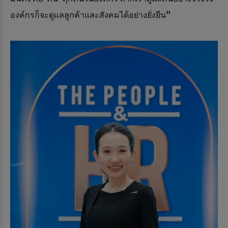
องค์กรก็จะดูแลลูกค้าและสังคมได้อย่างยั่งยืน”