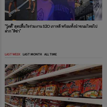
"วู้ดดี้" สุดปลื้มใจร่วมงาน S2O เกาหลี พร้อมทั้งนำขนมไทยไป
ฝาก "ลิซ่า"
LAST WEEK
LAST MONTH
ALL TIME