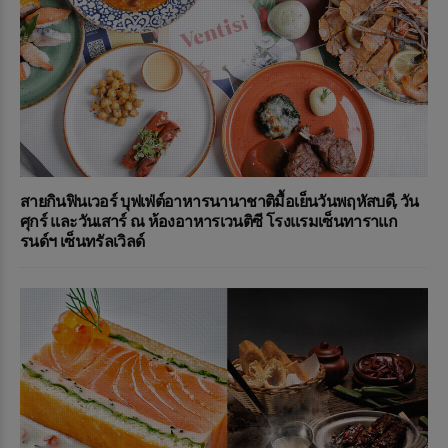
สายกินฟินเวอร์ บุฟเฟ่ต์อาหารนานาชาติมื้อเย็นวันพฤหัสบดี, วัน
ศุกร์ และวันเสาร์ ณ ห้องอาหารเวนติซี โรงแรมเซ็นทาราแก
รนด์ฯ เซ็นทรัลเวิลด์