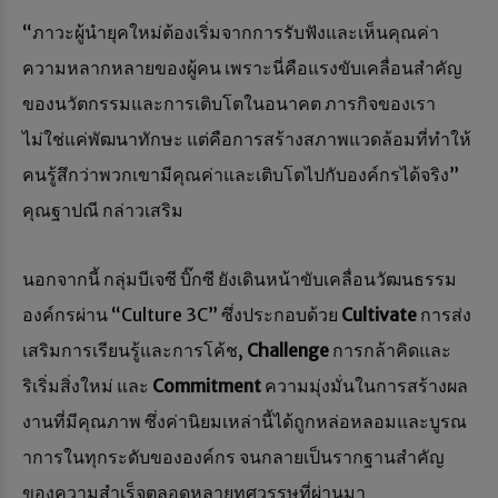
“ภาวะผู้นำยุคใหม่ต้องเริ่มจากการรับฟังและเห็นคุณค่า
ความหลากหลายของผู้คน เพราะนี่คือแรงขับเคลื่อนสำคัญ
ของนวัตกรรมและการเติบโตในอนาคต ภารกิจของเรา
ไม่ใช่แค่พัฒนาทักษะ แต่คือการสร้างสภาพแวดล้อมที่ทำให้
คนรู้สึกว่าพวกเขามีคุณค่าและเติบโตไปกับองค์กรได้จริง”
คุณฐาปณี กล่าวเสริม
นอกจากนี้ กลุ่มบีเจซี บิ๊กซี ยังเดินหน้าขับเคลื่อนวัฒนธรรม
องค์กรผ่าน “Culture 3C” ซึ่งประกอบด้วย
Cultivate
การส่ง
เสริมการเรียนรู้และการโค้ช,
Challenge
การกล้าคิดและ
ริเริ่มสิ่งใหม่ และ
Commitment
ความมุ่งมั่นในการสร้างผล
งานที่มีคุณภาพ ซึ่งค่านิยมเหล่านี้ได้ถูกหล่อหลอมและบูรณ
าการในทุกระดับขององค์กร จนกลายเป็นรากฐานสำคัญ
ของความสำเร็จตลอดหลายทศวรรษที่ผ่านมา