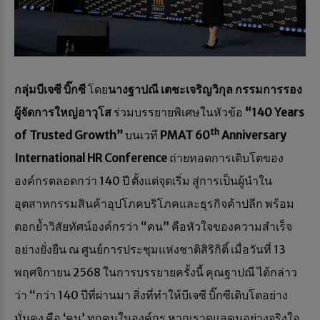
กลุ่มบีเจซี บิ๊กซี
โดย
นางฐาปณี เตชะเจริญวิกุล กรรมการรอง
ผู้จัดการใหญ่อาวุโส
ร่วมบรรยายพิเศษในหัวข้อ
“140
Years
th
of Trusted Growth”
บนเวที
PMAT 60
Anniversary
International HR Conference
ถ่ายทอดการเติบโตของ
องค์กรตลอดกว่า 140 ปี ตั้งแต่จุดเริ่ม สู่การเป็นผู้นำใน
อุตสาหกรรมสินค้าอุปโภคบริโภคและธุรกิจค้าปลีก พร้อม
ตอกย้ำวิสัยทัศน์องค์กรว่า “คน” คือหัวใจของความสำเร็จ
อย่างยั่งยืน ณ ศูนย์การประชุมแห่งชาติสิริกิติ์ เมื่อวันที่ 13
พฤศจิกายน 2568 ในการบรรยายครั้งนี้ คุณฐาปณี ได้กล่าว
ว่า “กว่า 140 ปีที่ผ่านมา สิ่งที่ทำให้บีเจซี บิ๊กซีเติบโตอย่าง
มั่นคง คือ ‘คน’ ทุกคนในองค์กร หากเราดูแลคนอย่างจริงใจ