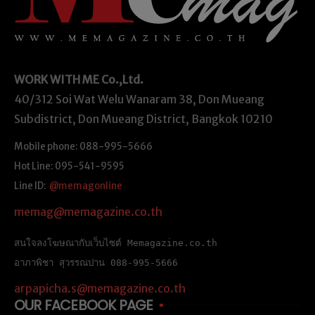
WORK WITH ME
Co.,Ltd.
40/312 Soi Wat Welu Wanaram 38, Don Mueang
Subdistrict, Don Mueang District, Bangkok 10210
Mobile phone: 088-995-5666
Hot Line: 095-541-9595
Line ID:
@memagonline
memag@memagazine.co.th
สนใจลงโฆษณากับเว็บไซต์ Memagazine.co.th
อาภาพิชา สุวรรณปาน 088-995-5666
arpapicha.s@memagazine.co.th
OUR FACEBOOK PAGE