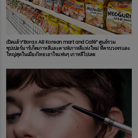
เปิดแล้ว“Bora x AB Korean mart and Café” ศูนย์รวม
ซุปเปอร์มาร์เก็ตเกาหลีและคาเฟ่เกาหลีแห่งใหม่ ที่ครบวงจรและ
ใหญ่สุดในเมืองไทย เอาใจแฟนๆ เกาหลีไปเลย