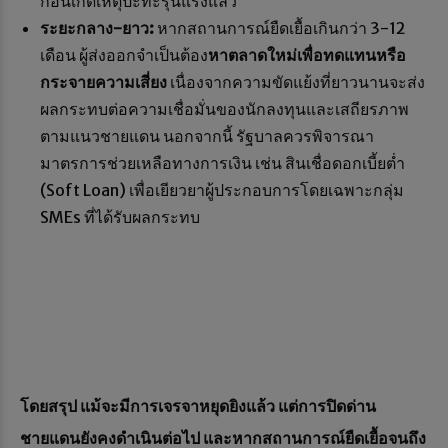
ก่อนเกิดเหตุปะทะรุนแรงแล้ว
ระยะกลาง-ยาว:
หากสถานการณ์ยืดเยื้อเกินกว่า 3-12
เดือน ผู้ส่งออกจำเป็นต้อง
หาตลาดใหม่เพื่อทดแทนหรือ
กระจายความเสี่ยง
เนื่องจากความขัดแย้งที่ยาวนานจะส่ง
ผลกระทบต่อความเชื่อมั่นของนักลงทุนและเสถียรภาพ
ตามแนวชายแดน นอกจากนี้ รัฐบาลควรพิจารณา
มาตรการช่วยเหลือทางการเงิน เช่น สินเชื่อดอกเบี้ยต่ำ
(Soft Loan) เพื่อเยียวยาผู้ประกอบการโดยเฉพาะกลุ่ม
SMEs ที่ได้รับผลกระทบ
โดยสรุป แม้จะมีการเจรจาหยุดยิงแล้ว แต่การปิดด่าน
ชายแดนยังคงดำเนินต่อไป และหากสถานการณ์ยืดเยื้อจนถึง