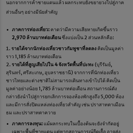
นอกจากการค้าชายแดนแล้ว ผลกระทบยังขยายวงไปสู่ภาค
ส่วนอื่นๆ อย่างมีนัยสำคัญ
ภาคการท่องเที่ยว:
คาดว่ามีความเสียหายเกิดขึ้นราว
2,970 ล้านบาทต่อเดือน
ซึ่งแบ่งเป็น 2 ส่วนหลักคือ:
รายได้จากนักท่องเที่ยวชาวกัมพูชาที่ลดลง
คิดเป็นมูลค่า
ราว 1,185 ล้านบาทต่อเดือน
รายได้ที่สูญเสียไปใน 4 จังหวัดพื้นที่ปะทะ
(บุรีรัมย์,
สุรินทร์, ศรีสะเกษ, อุบลราชธานี) จากการที่นักท่องเที่ยว
ชาวไทยและต่างชาติไม่สามารถเดินทางเข้าไปได้ คิดเป็น
มูลค่าอย่างน้อย 1,785 ล้านบาทต่อเดือน สถานการณ์ดัง
กล่าวยังนำไปสู่การยกเลิกการจองห้องพักสูงถึง 5,000 ห้อง
และมีการสั่งปิดแหล่งท่องเที่ยวสำคัญ เช่น ปราสาทตาเมือน
ธม และปราสาทตาควาย
ภาคการลงทุน:
แม้ผลกระทบในเบื้องต้นจะยังจำกัดอยู่
เฉพาะพื้นที่ชายแดน แต่หากสถานการณ์ยืดเยื้อ อาจส่ง