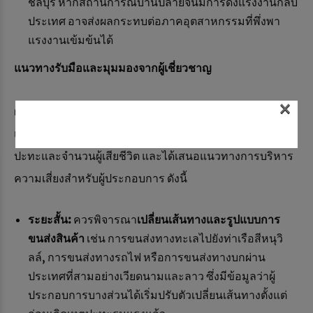
ชลบุรี หากสถานการณ์บานปลายจนมีการดึงแรงงานกลับ
ประเทศ อาจส่งผลกระทบต่อภาคอุตสาหกรรมที่พึ่งพา
แรงงานเข้มข้นได้
แนวทางรับมือและมุมมองจากผู้เชี่ยวชาญ
×
ผู้เชี่ยวชาญมองว่าสถานการณ์ครั้งนี้มีความรุนแรงกว่า
เหตุการณ์กรณีปราสาทพระวิหารในปี 2554 ทั้งในแง่พื้นที่
ปะทะและจำนวนผู้เสียชีวิต และได้เสนอแนวทางการบริหาร
ความเสี่ยงสำหรับผู้ประกอบการ ดังนี้
ระยะสั้น:
ควรพิจารณา
เปลี่ยนเส้นทางและรูปแบบการ
ขนส่งสินค้า
เช่น การขนส่งทางทะเลไปยังท่าเรือสีหนุวิ
ลล์, การขนส่งทางรถไฟ หรือการขนส่งทางบกผ่าน
ประเทศที่สามอย่างเวียดนามและลาว ซึ่งมีข้อมูลว่าผู้
ประกอบการบางส่วนได้เริ่มปรับตัวเปลี่ยนเส้นทางตั้งแต่