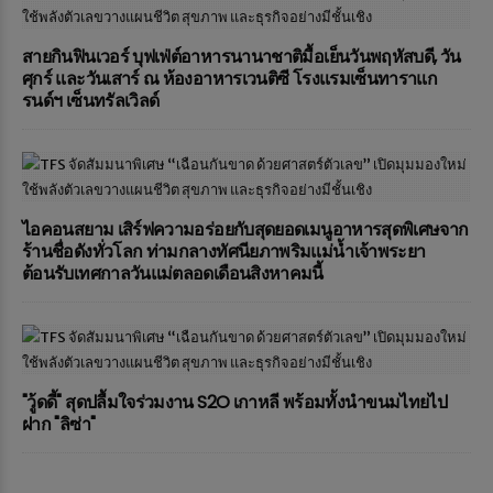
สายกินฟินเวอร์ บุฟเฟ่ต์อาหารนานาชาติมื้อเย็นวันพฤหัสบดี, วัน
ศุกร์ และวันเสาร์ ณ ห้องอาหารเวนติซี โรงแรมเซ็นทาราแก
รนด์ฯ เซ็นทรัลเวิลด์
ไอคอนสยาม เสิร์ฟความอร่อยกับสุดยอดเมนูอาหารสุดพิเศษจาก
ร้านชื่อดังทั่วโลก ท่ามกลางทัศนียภาพริมแม่น้ำเจ้าพระยา
ต้อนรับเทศกาลวันแม่ตลอดเดือนสิงหาคมนี้
"วู้ดดี้" สุดปลื้มใจร่วมงาน S2O เกาหลี พร้อมทั้งนำขนมไทยไป
ฝาก "ลิซ่า"