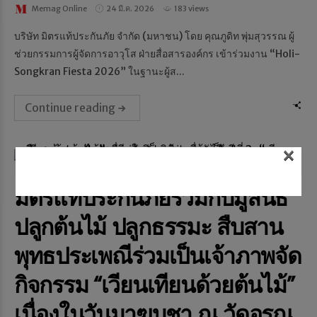
Memag Online
24 มี.ค. 2026
183 views
บริษัท มิตรแท้ประกันภัย จำกัด (มหาชน) โดย คุณภูดิท พุ่มสุวรรณ ผู้
ช่วยกรรมการผู้จัดการอาวุโส ฝ่ายสื่อสารองค์กร เข้าร่วมงาน “Holi-
Songkran Fiesta 2026” ในฐานะผู้ส...
Continue reading
×
NEWS & EVENT
มิตรแท้ประกันภัยร่วมกับมูลนิธิ
ปลูกต้นไม้ ปลูกธรรมะ สืบสาน
พุทธประเพณีร่วมเป็นเจ้าภาพจัด
กิจกรรม “เวียนเทียนด้วยต้นไม้”
เนื่องในวันมาฆบูชา ณ วัดอรุณ