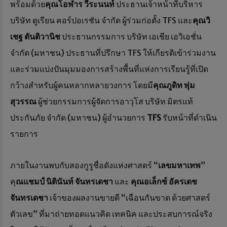
พร้อมด้วย
คุณโอฬาร วีระนนท์
ประธานเจ้าหน้าที่บริหาร
บริษัท ดูเรียน คอร์ปอเรชัน จำกัด ผู้ร่วมก่อตั้ง TFS และ
คุณวิ
เชฐ ตันติวานิช
ประธานกรรมการ บริษัท เอเชีย เอวิเอชั่น
จำกัด (มหาชน) ประธานที่ปรึกษา TFS ให้เกียรติเข้าร่วมงาน
และร่วมแบ่งปันมุมมองการสร้างพื้นที่แห่งการเรียนรู้ที่เปิด
กว้างสำหรับผู้คนหลากหลายวงการ โดยมี
คุณภูดิท พุ่ม
สุวรรณ
ผู้ช่วยกรรมการผู้จัดการอาวุโส บริษัท มิตรแท้
ประกันภัย จำกัด (มหาชน) ผู้อำนวยการ
TFS
รับหน้าที่ดำเนิน
รายการ
ภายในงานพบกับสองกูรูชื่อดังแห่งศาสตร์ “
เลขมหาเทพ
”
คุ
ณแชมป์ นิตินันท์ จันทรเดชา
และ
คุณอเล็กซ์ อัครเดช
จันทรเดชา
เจ้าของผลงานขายดี “เฉือนกันขาด ด้วยศาสตร์
ตัวเลข” ที่มาถ่ายทอดแนวคิด เทคนิค และประสบการณ์จริง