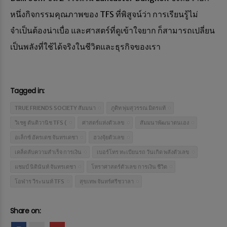
หนึ่งกิจกรรมคุณภาพของ TFS ที่พิสูจน์ว่า การเรียนรู้ไม่
จำเป็นต้องน่าเบื่อ และศาสตร์ที่ดูเข้าใจยาก ก็สามารถเปลี่ยน
เป็นพลังที่ใช้ได้จริงในชีวิตและธุรกิจของเรา
Tagged in:
TRUE FRIENDS SOCIETY สัมมนา
ภูดิท พุ่มสุวรรณ มิตรแท้
วิเชฐ ตันติวานิช TFS (
ศาสตร์แห่งตัวเลข
สัมมนาพัฒนาตนเอง
อเล็กซ์ อัครเดช จันทรเดชา
ฮวงจุ้ยตัวเลข
เคล็ดลับความสำเร็จ การเงิน
เบอร์โทร ทะเบียนรถ วันเกิด พลังตัวเลข
แชมป์ นิตินันท์ จันทรเดชา
โหราศาสตร์ตัวเลข การเงิน ชีวิต
โอฬาร วีระนนท์ TFS
สุขเทพ จันทร์ศรีชวาลา
Share on: