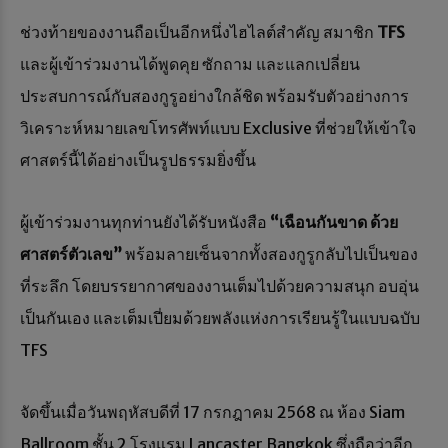
ช่วงท้ายของงานถือเป็นอีกหนึ่งไฮไลต์สำคัญ สมาชิก
TFS
และผู้เข้าร่วมงานได้พูดคุย ซักถาม และแลกเปลี่ยน
ประสบการณ์กับสองกูรูอย่างใกล้ชิด พร้อมรับตัวอย่างการ
วิเคราะห์หมายเลขโทรศัพท์แบบ Exclusive ที่ช่วยให้เข้าใจ
ศาสตร์นี้ได้อย่างเป็นรูปธรรมยิ่งขึ้น
ผู้เข้าร่วมงานทุกท่านยังได้รับหนังสือ
“เฉือนกันขาด ด้วย
ศาสตร์ตัวเลข”
พร้อมลายเซ็นจากทั้งสองกูรูกลับไปเป็นของ
ที่ระลึก โดยบรรยากาศของงานเต็มไปด้วยความสนุก อบอุ่น
เป็นกันเอง และเต็มเปี่ยมด้วยพลังแห่งการเรียนรู้ในแบบฉบับ
TFS
จัดขึ้นเมื่อวันพฤหัสบดีที่ 17 กรกฎาคม 2568 ณ ห้อง Siam
Ballroom ชั้น 2 โรงแรม Lancaster Bangkok ซึ่งถือว่าอีก