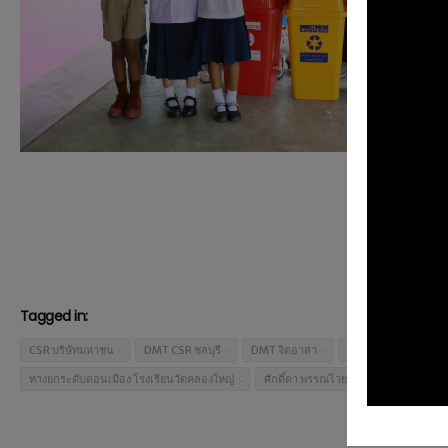
Tagged in:
CSR บริษัทมหาชน
DMT CSR ชลบุรี
DMT จิตอาสา
DMT ปรับปรุงห้องน้ำ
ทางยกระดับดอนเมือง โรงเรียนวัดคลองใหญ่
ศักดิ์ดา พรรณไวย DMT