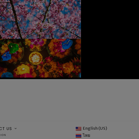
English (US)
CT US
ไทย
TION