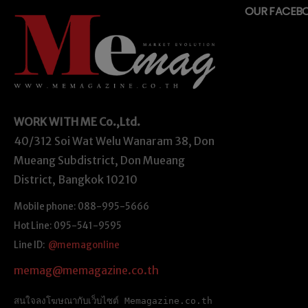
OUR FACEB
WORK WITH ME
Co.,Ltd.
40/312 Soi Wat Welu Wanaram 38, Don
Mueang Subdistrict, Don Mueang
District, Bangkok 10210
Mobile phone: 088-995-5666
Hot Line: 095-541-9595
Line ID:
@memagonline
memag@memagazine.co.th
สนใจลงโฆษณากับเว็บไซต์ Memagazine.co.th