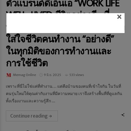
ตัวแบรนด์ดีเอ็นเอ “WORK LIFE
WELL-LIVED ชีวิตอย่างดี… ที่
×
พฤกษา” ผ่านวัฒนธรรมองค์กรที่
ใส่ใจชีวิตคนทำงาน “อย่างดี”
ในทุกมิติของการทำงานและ
การใช้ชีวิต
Memag Online
9 มิ.ย. 2025
533 views
เพราะที่นี่ไม่ใช่แค่ที่ทำงาน… แต่คือบ้านของคนที่เข้าใจกัน ในวันที่
คนรุ่นใหม่ให้คุณค่ากับงานที่มีความหมาย เราจึงสร้างพื้นที่ที่ดูแลกัน
ทั้งเรื่องงานและความรู้สึก ...
Continue reading