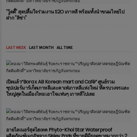
"วู้ดดี้" สุดปลื้มใจร่วมงาน S2O เกาหลี พร้อมทั้งนำขนมไทยไป
ฝาก "ลิซ่า"
LAST WEEK
LAST MONTH
ALL TIME
เปิดแล้ว“Bora x AB Korean mart and Café” ศูนย์รวม
ซุปเปอร์มาร์เก็ตเกาหลีและคาเฟ่เกาหลีแห่งใหม่ ที่ครบวงจรและ
ใหญ่สุดในเมืองไทย เอาใจแฟนๆ เกาหลีไปเลย
อายไลเนอร์สุดไฮเทค Phyto-Khol Star Waterproof
ผลิตภัณฑ์เมกอัพจาก Sisley Paris ที่ขายดีมียอดขายมากกว่า 2