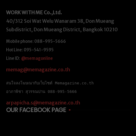
WORK WITH ME
Co.,Ltd.
40/312 Soi Wat Welu Wanaram 38, Don Mueang
Subdistrict, Don Mueang District, Bangkok 10210
Mobile phone: 088-995-5666
Hot Line: 095-541-9595
Line ID:
@memagonline
memag@memagazine.co.th
สนใจลงโฆษณากับเว็บไซต์ Memagazine.co.th
อาภาพิชา สุวรรณปาน 088-995-5666
arpapicha.s@memagazine.co.th
OUR FACEBOOK PAGE