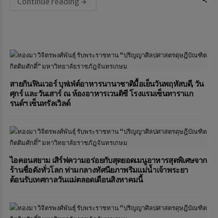
Continue reading
สายกินฟินเวอร์ บุฟเฟ่ต์อาหารนานาชาติมื้อเย็นวันพฤหัสบดี, วัน
ศุกร์ และวันเสาร์ ณ ห้องอาหารเวนติซี โรงแรมเซ็นทาราแก
รนด์ฯ เซ็นทรัลเวิลด์
ไอคอนสยาม เสิร์ฟความอร่อยกับสุดยอดเมนูอาหารสุดพิเศษจาก
ร้านชื่อดังทั่วโลก ท่ามกลางทัศนียภาพริมแม่น้ำเจ้าพระยา
ต้อนรับเทศกาลวันแม่ตลอดเดือนสิงหาคมนี้