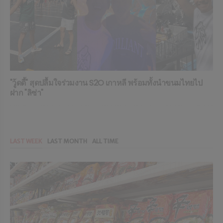
"วู้ดดี้" สุดปลื้มใจร่วมงาน S2O เกาหลี พร้อมทั้งนำขนมไทยไป
ฝาก "ลิซ่า"
LAST WEEK
LAST MONTH
ALL TIME