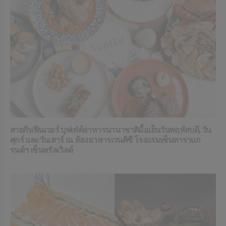
สายกินฟินเวอร์ บุฟเฟ่ต์อาหารนานาชาติมื้อเย็นวันพฤหัสบดี, วัน
ศุกร์ และวันเสาร์ ณ ห้องอาหารเวนติซี โรงแรมเซ็นทาราแก
รนด์ฯ เซ็นทรัลเวิลด์