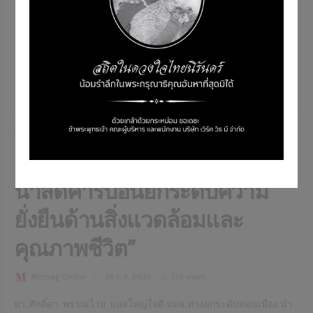
NEWS & EVENT
ข่าวซุบซิบ DMT นำทีม
ผบห.เกี่ยวข้าวในโครงการ “ทำ
นาลดคาร์บอนยกระดับความ
ยั่งยืนด้านสิ่งแวดล้อมและ
คุณภาพชีวิต”
Memag Online
26 พ.ค. 2026
139 views
ดร.ศักดิ์ดา พรรณไวย บอสใหญ่ใจดี บมจ.ทางยกระดับดอนเมือง นำ