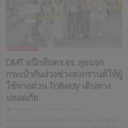
NEWS & EVENT
DMT ผนึกทีมตร.จร. ลุยแจก
กระเป๋ากันง่วงช่วงสงกรานต์ให้ผู้
ใช้ทางด่วน Tollway เดินทาง
ปลอดภัย
Memag Online
10 เม.ย. 2026
163 views
วันนี้ น.ส.บงกชรัตน์ ตั้งชูกุล (คนที่ 3 จากซ้าย) รองกรรมการผู้จัดการ
สายงานธุรกิจและการเงิน พร้อมด้วย น.ส. อัจฉรา เจริญพร (คนที่ 2