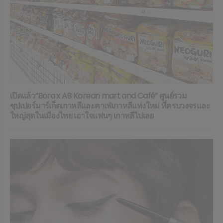
เปิดแล้ว“Bora x AB Korean mart and Café” ศูนย์รวม
ซุปเปอร์มาร์เก็ตเกาหลีและคาเฟ่เกาหลีแห่งใหม่ ที่ครบวงจรและ
ใหญ่สุดในเมืองไทย เอาใจแฟนๆ เกาหลีไปเลย