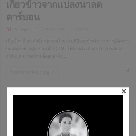
เกี่ยวข้าวจากแปลงนาลด
คาร์บอน
Memag Online
10 มิ.ย. 2026
112 views
เมื่อเร็วๆ นี้ ดร.ศักดิ์ดา พรรณไวย (คนที่2จากซ้าย) กรรมการผู้จัดการ
บมจ.ทางยกระดับดอนเมือง (DMT) พร้อมด้วยทีมผู้บริหารระดับสูง
อาทิ น.ส.บงกชรัตน์ ตั้งชูกุล (คน...
Continue reading
×