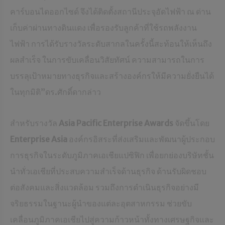
คาร์บอนไดออกไซด์​ จึงได้ติดตั้งสถานีประจุอัดไฟฟ้า ณ ด่าน
เก็บค่าผ่านทางดินแดง เพื่อรองรับลูกค้าที่ใช้รถพลังงาน
ไฟฟ้า การได้รับรางวัลระดับสากลในครั้งนี้สะท้อนให้เห็นถึง
ผลสำเร็จ ในการขับเคลื่อนวิสัยทัศน์ ความสามารถในการ
บรรลุเป้าหมายทางธุรกิจและสร้างองค์กรให้มีความยั่งยืนได้
ในทุกมิติ”ดร.ศักดิ์ดากล่าว
สำหรับรางวัล
Asia Pacific Enterprise Awards
จัดขึ้นโดย
Enterprise Asia
องค์กรอิสระที่ส่งเสริมและพัฒนาผู้ประกอบ
การธุรกิจในระดับภูมิภาคเอเชียแปซิฟิก เพื่อยกย่องบริษัทชั้น
นำทั่วเอเชียที่ประสบความสำเร็จด้านธุรกิจ ด้านรับผิดชอบ
ต่อสังคมและสิ่งแวดล้อม รวมถึงการดำเนินธุรกิจอย่างมี
จริยธรรมในฐานะผู้นำของแต่ละอุตสาหกรรม ช่วยขับ
เคลื่อนภูมิภาคเอเชียไปสู่ความก้าวหน้าทั้งทางเศรษฐกิจและ