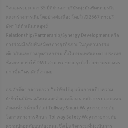
“ตลอดระยะเวลา 35 ปีที่ผ่านมา บริษัทมุ่งมั่นพัฒนาธุรกิจ
และสร้างการเติบโตอย่างต่อเนื่อง โดยในปี 2567 ทางบริ
ษัทฯ ได้ดำเนินกลยุทธ์
Relationship/Partnership/Synergy Development หรือ
การร่วมมือกับพันธมิตรทางธุรกิจภายในอุุตสาหกรรม
เดียวกันและต่างอุุตสาหกรรม ทั้งในประเทศและต่างประเทศ
ซึ่งจะช่วยทำให้ DMT สามารถขยายธุรกิจได้อย่างครบวงจร
มากขึ้น” ดร.ศักดิ์ดา เผย
ดร.ศักดิ์ดา กล่าวต่อว่า “บริษัทได้มุ่งเน้นการสร้างความ
ยั่งยืนในมิติของสังคมและสิ่งแวดล้อม ผ่านกิจกรรมตอบแทน
สังคมทั้ง 5 ด้าน ได้แก่ Tollway Smart Way การยกระดับ
โอกาสทางการศึกษา Tollway Safety Way การยกระดับ
ความปลอดภัยบนท้องถนน ซึ่งเป็นกิจกรรมที่มุ่งเน้นการ