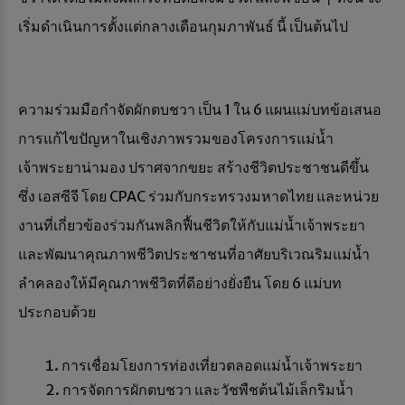
เริ่มดำเนินการตั้งแต่กลางเดือนกุมภาพันธ์ นี้ เป็นต้นไป
ความร่วมมือกำจัดผักตบชวา เป็น 1 ใน 6 แผนแม่บทข้อเสนอ
การแก้ไขปัญหาในเชิงภาพรวมของโครงการแม่น้ำ
เจ้าพระยาน่ามอง ปราศจากขยะ สร้างชีวิตประชาชนดีขึ้น
ซึ่ง เอสซีจี โดย CPAC ร่วมกับกระทรวงมหาดไทย และหน่วย
งานที่เกี่ยวข้องร่วมกันพลิกฟื้นชีวิตให้กับแม่น้ำเจ้าพระยา
และพัฒนาคุณภาพชีวิตประชาชนที่อาศัยบริเวณริมแม่น้ำ
ลำคลองให้มีคุณภาพชีวิตที่ดีอย่างยั่งยืน โดย 6 แม่บท
ประกอบด้วย
การเชื่อมโยงการท่องเที่ยวตลอดแม่น้ำเจ้าพระยา
การจัดการผักตบชวา และวัชพืชต้นไม้เล็กริมน้ำ