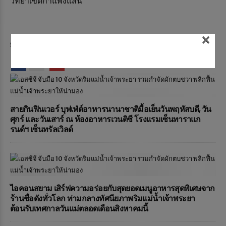
วิทยาเขตกำแพงแสน
×
Share on:
0
สายกินฟินเวอร์ บุฟเฟ่ต์อาหารนานาชาติมื้อเย็นวันพฤหัสบดี, วัน
ศุกร์ และวันเสาร์ ณ ห้องอาหารเวนติซี โรงแรมเซ็นทาราแก
รนด์ฯ เซ็นทรัลเวิลด์
ไอคอนสยาม เสิร์ฟความอร่อยกับสุดยอดเมนูอาหารสุดพิเศษจาก
ร้านชื่อดังทั่วโลก ท่ามกลางทัศนียภาพริมแม่น้ำเจ้าพระยา
ต้อนรับเทศกาลวันแม่ตลอดเดือนสิงหาคมนี้