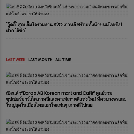
"วู้ดดี้" สุดปลื้มใจร่วมงาน S2O เกาหลี พร้อมทั้งนำขนมไทยไป
ฝาก "ลิซ่า"
LAST WEEK
LAST MONTH
ALL TIME
เปิดแล้ว“Bora x AB Korean mart and Café” ศูนย์รวม
ซุปเปอร์มาร์เก็ตเกาหลีและคาเฟ่เกาหลีแห่งใหม่ ที่ครบวงจรและ
ใหญ่สุดในเมืองไทย เอาใจแฟนๆ เกาหลีไปเลย