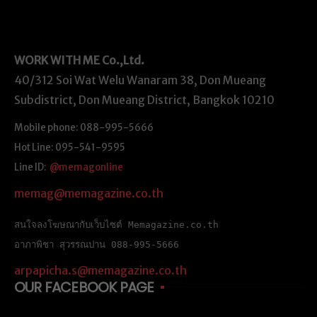
WORK WITH ME
Co.,Ltd.
40/312 Soi Wat Welu Wanaram 38, Don Mueang
Subdistrict, Don Mueang District, Bangkok 10210
Mobile phone: 088-995-5666
Hot Line: 095-541-9595
Line ID:
@memagonline
memag@memagazine.co.th
สนใจลงโฆษณากับเว็บไซต์ Memagazine.co.th
อาภาพิชา สุวรรณปาน 088-995-5666
arpapicha.s@memagazine.co.th
OUR FACEBOOK PAGE