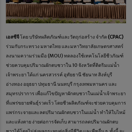
เอสซีจี
โดย บริษัทผลิตภัณฑ์และวัตถุก่อสร้าง จำกัด
(CPAC)
ร่วมกับกระทรวง มหาดไทย และมหาวิทยาลัยเกษตรศาสตร์
ลงนามความร่วมมือ (MOU) ทดลองใช้เทคโนโลยีชีวภัณฑ์
ช่วยควบคุมปริมาณผักตบชวาใน 10 จังหวัดที่ติดริมแม่น้ำ
เจ้าพระยา ได้แก่ นครสวรรค์ อุทัยธานี ชัยนาท สิงห์บุรี
อ่างทอง อยุธยา ปทุมธานี นนทบุรี กรุงเทพมหานคร และ
สมุทรปราการ เพื่อแก้ไขปัญหาผักตบชวาในแม่น้ำเจ้าพระยา
ที่แพร่ขยายพันธุ์รวดเร็ว โดยชีวผลิตภัณฑ์จะช่วยควบคุมการ
แพร่กระจายและลดปริมาณผักตบชวาในแม่น้ำ ทำให้ใบไหม้
และแห้งตาย ง่ายต่อการจัดเก็บ สามารถลดปริมาณผักตบ
ชวาได้โดยไม่ส่งผลกระทบต่อสิ่งมีชีวิต และพืชอื่น ๆ ทั้งนี้ จะ