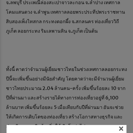
จ.ลพบุรี ประเพณีล่องสะเปาจาวละกอน จ.ลำปาง เทศกาล
โคมแสนดวง จ.ลำพูน เทศกาลลอยพระประทีปพระราชทาน
สิบสองเพ็งไทสกล กระทงดอกผึ้ง จ.สกลนคร ท่องเที่ยววิถี
ภูเก็ต ลอยกระทง ริมเลพานหิน จ.ภูเก็ต เป็นต้น
ทั้งนี้ คาดว่าจำนวนผู้เยี่ยมชาวไทยในช่วงเทศกาลลอยกระทง
ปีนี้จะเพิ่มขึ้นอย่างมีนัยสำคัญ โดยคาดว่าจะมีจำนวนผู้เยี่ยม
ชาวไทยประมาณ 2.04 ล้านคน-ครั้ง เพิ่มขึ้นร้อยละ 10 จาก
ปีที่ผ่านมา และสร้างรายได้ทางการท่องเที่ยวอยู่ที่ 6,100
ล้านบาท เพิ่มขึ้นร้อยละ 5 เมื่อเทียบกับปีที่ผ่านมา อันจะช่วย
ให้เกิดการเติบโตของท่องเที่ยว สร้างโอกาสทางธุรกิจ และ
×
ส่งเสริมเศรษฐกิจท้องถิ่นให้เติบโตต่อไป