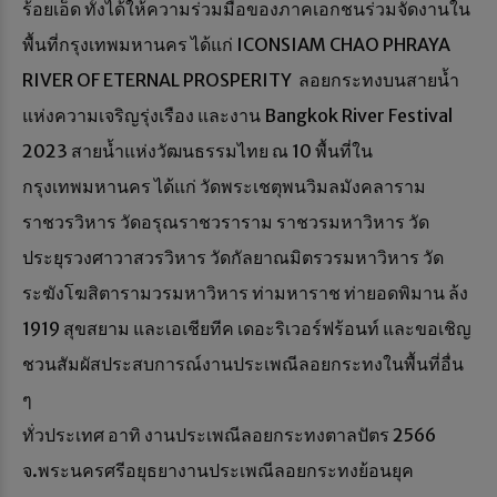
ร้อยเอ็ด ทั้งได้ให้ความร่วมมือของภาคเอกชนร่วมจัดงานใน
พื้นที่กรุงเทพมหานคร ได้แก่ ICONSIAM CHAO PHRAYA
RIVER OF ETERNAL PROSPERITY ลอยกระทงบนสายน้ำ
แห่งความเจริญรุ่งเรือง และงาน Bangkok River Festival
2023 สายน้ำแห่งวัฒนธรรมไทย ณ 10 พื้นที่ใน
กรุงเทพมหานคร ได้แก่ วัดพระเชตุพนวิมลมังคลาราม
ราชวรวิหาร วัดอรุณราชวราราม ราชวรมหาวิหาร วัด
ประยุรวงศาวาสวรวิหาร วัดกัลยาณมิตรวรมหาวิหาร วัด
ระฆังโฆสิตารามวรมหาวิหาร ท่ามหาราช ท่ายอดพิมาน ล้ง
1919 สุขสยาม และเอเชียทีค เดอะริเวอร์ฟร้อนท์ และขอเชิญ
ชวนสัมผัสประสบการณ์งานประเพณีลอยกระทงในพื้นที่อื่น
ๆ
ทั่วประเทศ อาทิ งานประเพณีลอยกระทงตาลปัตร 2566
จ.พระนครศรีอยุธยางานประเพณีลอยกระทงย้อนยุค