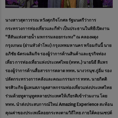
นางสาวสุดาวรรณ หวังศุภกิจโกศล รัฐมนตรีว่าการ
กระทรวงการท่องเที่ยวและกีฬา เป็นประธานในพิธีเปิดงาน
“สีสันแห่งสายน้ำ มหกรรมลอยกระทง” ณ คลองผดุง
กรุงเกษม
(ย่านหัวลำโพง) กรุงเทพมหานคร พร้อมกันนี้ นาย
อภิชัย ฉัตรเฉลิมกิจ รองผู้ว่าการด้านสินค้าและธุรกิจท่อง
เที่ยว
การท่องเที่ยวแห่งประเทศไทย (ททท.) นายนิธี สีแพร
รองผู้ว่าการด้านสื่อสารการตลาด ททท
. นางวรนุช ภู่อิ่ม
รอง
ปลัดกระทรวงการคลังและคณะกรรมการ ททท. นายกิตติ
พรศิวะกิจ ผู้แทนสภาอุตสาหกรรมท่องเที่ยวแห่งประเทศ
ไทย
ร่วมด้วยทูตานุทูตหลายประเทศให้เกียรติเข้าร่วมงาน
โดย
ททท. นำส่งประสบการณ์ใหม่
Amazing Experience สะท้อน
คุณค่าของประเพณีลอยกระทงตามวิถีไทย ภายใต้คอนเซปต์