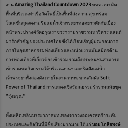
งาน
Amazing Thailand Countdown 2023
ททท. เนรมิต
พื้นที่บริเวณท่าเรือวัดโพธิ์เป็นพื้นที่ส่งความสุข พร้อม
โลเคชั่นสุดงดงามริมแม่น้ำเจ้าพระยาทอดยาวตัดกับเบื้อง
หน้าพระปรางค์วัดอรุณราชวรารามราชวรมหาวิหาร แลนด์
มาร์กสำคัญของประเทศไทย ซึ่งได้เรียนเชิญผู้ประกอบการ
ภายในอุตสาหกรรมท่องเที่ยว และหน่วยงานพันธมิตรด้าน
การท่องเที่ยวที่เกี่ยวข้องเข้าร่วม รวมถึงประชนชนสามารถ
เข้าร่วมชมกิจกรรมได้บริเวณงานฯ และริมฝั่งแม่น้ำ
เจ้าพระยาทั้งสองฝั่ง ภายในงาน ททท. ชวนสัมผัส Soft
Power of Thailand การแสดงเชิงวัฒนธรรมรำร่วมสมัยชุด
“รุ่งอรุณ”
ทั้งเพลิดเพลินบรรยากาศบทเพลงจากวงออเครสตร้าระดับ
ประเทศและศิลปินที่มีชื่อเสียงมากมาย ได้แก่
บอย โกสิยพงษ์