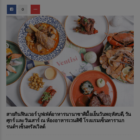
0
สายกินฟินเวอร์ บุฟเฟ่ต์อาหารนานาชาติมื้อเย็นวันพฤหัสบดี, วัน
ศุกร์ และวันเสาร์ ณ ห้องอาหารเวนติซี โรงแรมเซ็นทาราแก
รนด์ฯ เซ็นทรัลเวิลด์