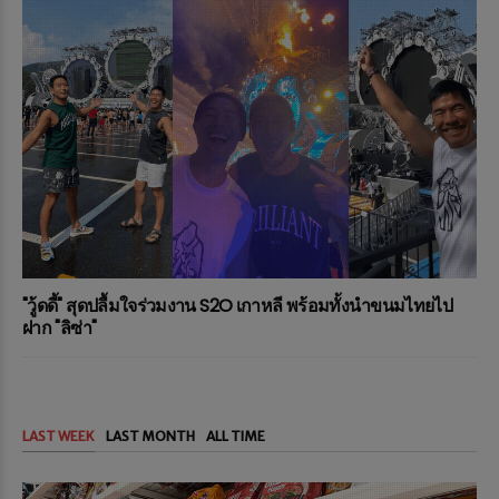
"วู้ดดี้" สุดปลื้มใจร่วมงาน S2O เกาหลี พร้อมทั้งนำขนมไทยไป
ฝาก "ลิซ่า"
LAST WEEK
LAST MONTH
ALL TIME