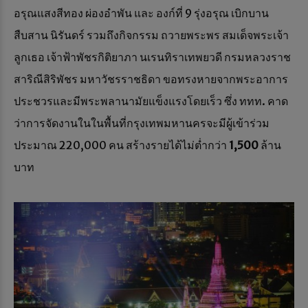
อรุณแสงสีทอง ผ่องอำพัน และ องก์ที่ 9 รุ่งอรุณ เบิกบาน
สืบสาน นิรันดร์ รวมถึงกิจกรรม ถวายพระพร สมเด็จพระเจ้า
ลูกเธอ เจ้าฟ้าพัชรกิติยาภา นเรนทิราเทพยวดี กรมหลวงราช
สาริณีสิริพัชร มหาวัชรราชธิดา ขอทรงหายจากพระอาการ
ประชวรและมีพระพลานามัยแข็งแรงโดยเร็ว ซึ่ง ททท. คาด
ว่าการจัดงานในในพื้นที่กรุงเทพมหานครจะมีผู้เข้าร่วม
ประมาณ 220,000 คน สร้างรายได้ไม่ต่ำกว่า
1,500
ล้าน
บาท