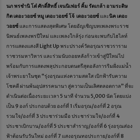
นภ พรชำนิ โต๋ ศักดิ์สิทธิ์ เจนนิเฟอร์ คิ้ม รัดเกล้า อามระดิษ
กิต เดอะวอยซ์ หมู เดอะวอยซ์ โจ้ เดอะวอยซ์
และ
นิค เดอะ
วอยซ์
และการแสดงสุดพิเศษ โดยอัญเชิญบทเพลงพระราช
นิพนธ์เพลงพรปีใหม่ และเพลงใกล้รุ่ง ก่อนจะพบกับไฮไลท์
การแสดงแสงสี Light Up พระปรางค์วัดอรุณราชวราราม
ราชวรมหาวิหาร และร่วมนับถอยหลังก้าวเข้าสู่ปีใหม่ไป
พร้อมกับการแสดงพลุประกอบดนตรีสุดอลังการริมฝั่งแม่น้ำ
เจ้าพระยาในชุด “รุ่งอรุณแห่งความสดใส เบิกฟ้ารับความ
โชคดี ผ่านพ้นอุปสรรคนานา สู่ความเป็นเลิศตลอดกาล” ที่จะ
ดำเนินต่อเนื่องระยะเวลา 5 นาที จำนวน 5,000 นัด โดยแบ่ง
เป็น 9 องก์ ประกอบด้วย องก์ที่ 1 เริ่มอรุณ/องก์ที่ 2 อรุณ
รวมใจ/องก์ที่ 3 ประชาร่วมมือ ประชาร่วมใจ/องก์ที่ 4
ประชาเบิกบาน/องก์ที่ 5 ประชาสำราญ/องก์ที่ 6 รุ่งอรุณส่อง
ฟ้าต้อนรับวันใหม่ องก์ที่ 7 แสงอรุณทอประกาย/องก์ที่ 8