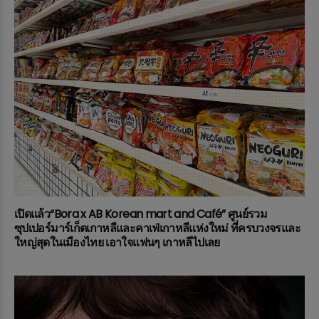
เปิดแล้ว“Bora x AB Korean mart and Café” ศูนย์รวม
ซุปเปอร์มาร์เก็ตเกาหลีและคาเฟ่เกาหลีแห่งใหม่ ที่ครบวงจรและ
ใหญ่สุดในเมืองไทย เอาใจแฟนๆ เกาหลีไปเลย