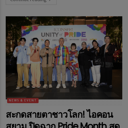
NEWS & EVENT
สะกดสายตาชาวโลก! ไอคอน
สยาม ปิดฉาก Pride Month สุด