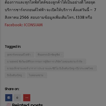
ต้องการและทุกไลฟ์สไตล์ของลูกค้าได้เป็นอย่างดี โดยจุด
บริการชาร์จรถยนต์ไฟฟ้า จะเปิดให้บริการ ตั้งแต่วันนี้ – 7
สิงหาคม 2566 สอบถามข้อมูลเพิ่มเติมโทร. 1338 หรือ
Facebook: ICONSIAM
Tagged in:
จุดชาร์จรถยนต์ไฟฟ้า
ที่จอดรถเอ็กซ์คลูซีฟ
นายสุพจน์ ชัยวัฒน์ศิริกุล กรรมการผู้จัดการ บริษัท ไอคอนสยาม จำกัด
นายอเล็กซานเดอร์ บารากา ประธานและซีอีโอ บีเอ็มดับเบิลยู กรุ๊ป ประเทศไทย
บีเอ็มดับเบิลยู
ไอคอนสยาม
Share on:
0
Related posts