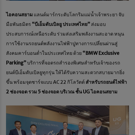
ไอคอนสยาม
แลนด์มาร์กระดับโลกริมแม่น้ำเจ้าพระยา จับ
มือพันธมิตร
“บีเอ็มดับเบิลยู ประเทศไทย”
ส่งมอบ
ประสบการณ์เหนือระดับ ร่วมส่งเสริมพลังงานสะอาด หนุน
การใช้งานรถยนต์พลังงานไฟฟ้าปูทางการเปลี่ยนผ่านสู่
สังคมคาร์บอนต่ำในประเทศไทย ด้วย
“
BMW Exclusive
Parking”
บริการที่จอดรถสำรองพิเศษสำหรับเจ้าของรถ
ยนต์บีเอ็มดับเบิลยูทุกรุ่น ให้ได้รับความสะดวกสบายมากยิ่ง
ขึ้น พร้อมจุดชาร์จแบบ AC 22 กิโลวัตต์
สำหรับรถยนต์ไฟฟ้า
2 ช่องจอด รวม 5 ช่องจอด บริเวณ ชั้น UG ไอคอนสยาม