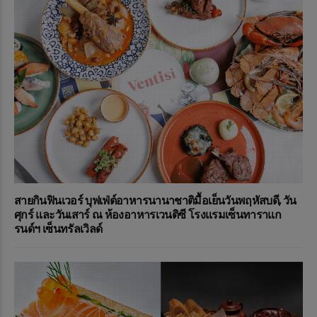
สายกินฟินเวอร์ บุฟเฟ่ต์อาหารนานาชาติมื้อเย็นวันพฤหัสบดี, วัน
ศุกร์ และวันเสาร์ ณ ห้องอาหารเวนติซี โรงแรมเซ็นทาราแก
รนด์ฯ เซ็นทรัลเวิลด์