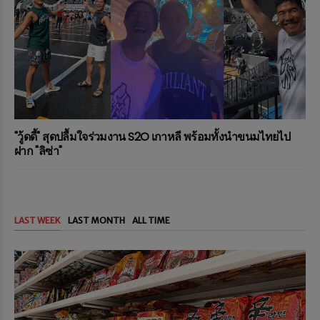
"วู้ดดี้" สุดปลื้มใจร่วมงาน S2O เกาหลี พร้อมทั้งนำขนมไทยไป
ฝาก "ลิซ่า"
LAST WEEK
LAST MONTH
ALL TIME