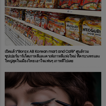
เปิดแล้ว“Bora x AB Korean mart and Café” ศูนย์รวม
ซุปเปอร์มาร์เก็ตเกาหลีและคาเฟ่เกาหลีแห่งใหม่ ที่ครบวงจรและ
ใหญ่สุดในเมืองไทย เอาใจแฟนๆ เกาหลีไปเลย