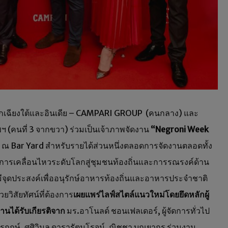
ออกเฉียงใต้และอินเดีย – CAMPARI GROUP (คนกลาง) และ
ทพฯ (คนที่ 3 จากขวา) ร่วมเป็นเจ้าภาพจัดงาน
“Negroni Week
 Bar Yard สำหรับรายได้ส่วนหนึ่งตลอดการจัดงานตลอดทั้ง
การเคลื่อนไหวระดับโลกสู่ชุมชนท้องถิ่นและการรณรงค์ด้าน
จุดประสงค์เพื่ออนุรักษ์อาหารท้องถิ่นและอาหารประจำชาติ
ยวิสัยทัศน์ที่ต้องการ
เผยแพร่ไลฟ์สไตล์แนวใหม่โดยยึดหลักผู้
านได้รับเกียรติจาก
มร.อาโนลด์ ชอนเฟลเดอร์, ผู้จัดการทั่วไป
 ไกรฤกษ์, ศศิวิมล ดารารัตนโรจน์, ณิชชา บุณยากร ร่วมงาน.