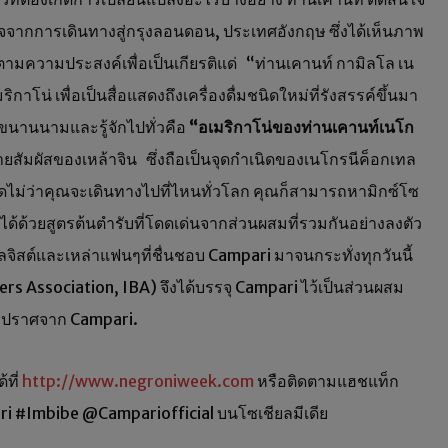
ใจจากการเดินทางสู่กรุงลอนดอน, ประเทศอังกฤษ ซึ่งได้เห็นภาพ
ำตามความประสงค์เพื่อเป็นเกียรติแด่ “ท่านเคานท์ กามิลโล เน
่ เพื่อเป็นสื่อแสดงถึงเครื่องดื่มชนิดใหม่ที่รังสรรค์ขึ้นมา
่ขนานนามและรู้จักไปทั่วคือ
“
อเมริกาโน่ของท่านเคานท์เนโก
อายสัมผัสของเหล้าจิน ซึ่งถือเป็นจุดกำเนิดของเนโกรนีค็อกเทล
ี่สุดไม่ว่าคุณจะเดินทางไปที่ไหนทั่วโลก คุณก็สามารถหามิกซ์โซ
ได้ด้วยสูตรต้นตำรับที่โดดเด่นจากส่วนผสมที่รวมกันอย่างลงตัว
ิสต์และเหล่าแฟนๆที่ชื่นชอบ Campari มาจนกระทั่งทุกวันนี้
s Association, IBA) จึงได้บรรจุ Campari ไว้เป็นส่วนผสม
 ที่ปราศจาก Campari.
ที่
http://www.negroniweek.com
หรือติดตามแฮชแท็ก
#Imbibe @Campariofficial บนโซเชียลมีเดีย