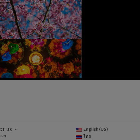
English (US)
CT US
ไทย
TION