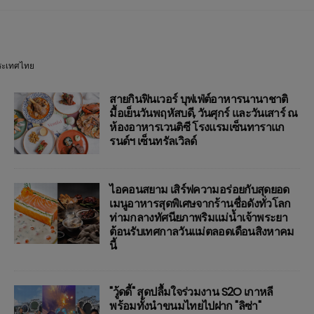
ระเทศไทย
สายกินฟินเวอร์ บุฟเฟ่ต์อาหารนานาชาติ
มื้อเย็นวันพฤหัสบดี, วันศุกร์ และวันเสาร์ ณ
ห้องอาหารเวนติซี โรงแรมเซ็นทาราแก
รนด์ฯ เซ็นทรัลเวิลด์
ไอคอนสยาม เสิร์ฟความอร่อยกับสุดยอด
เมนูอาหารสุดพิเศษจากร้านชื่อดังทั่วโลก
ท่ามกลางทัศนียภาพริมแม่น้ำเจ้าพระยา
ต้อนรับเทศกาลวันแม่ตลอดเดือนสิงหาคม
นี้
"วู้ดดี้" สุดปลื้มใจร่วมงาน S2O เกาหลี
พร้อมทั้งนำขนมไทยไปฝาก "ลิซ่า"