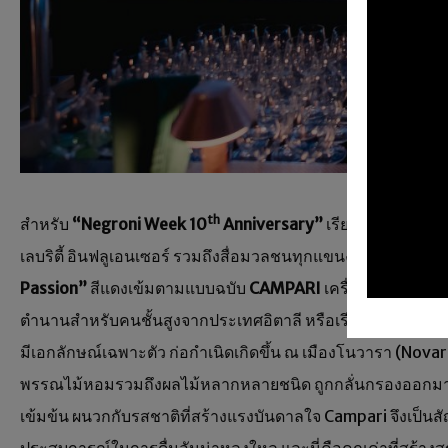
th
สำหรับ
“Negroni Week 10
Anniversary”
เรียกได้ว่าเป็น
เลบริตี้ อินฟลูเอนเซอร์ รวมถึงสื่อมวลชนทุกแขนง แห่เข้าร
Passion”
สีแดงเข้มตามแบบฉบับ
CAMPARI
เครื่องดื่มเรียกน้
ตำนานสำหรับคนชั้นสูงจากประเทศอิตาลี หรือเรียกติดปากกันคือเห
มีเอกลักษณ์เฉพาะตัว ก่อกำเนิดเกิดขึ้น ณ เมืองโนวารา (Novar
พรรณไม้หอมรวมถึงผลไม้หลากหลายชนิด ถูกกลั่นกรองออกมาเ
เข้มข้น ผนวกกับรสชาติที่สร้างแรงบันดาลใจ Campari จึงเป็น