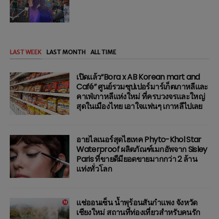
LAST WEEK
LAST MONTH
ALL TIME
เปิดแล้ว“Bora x AB Korean mart and
Café” ศูนย์รวมซุปเปอร์มาร์เก็ตเกาหลีและ
คาเฟ่เกาหลีแห่งใหม่ ที่ครบวงจรและใหญ่
สุดในเมืองไทย เอาใจแฟนๆ เกาหลีไปเลย
อายไลเนอร์สุดไฮเทค Phyto-Khol Star
Waterproof ผลิตภัณฑ์เมกอัพจาก Sisley
Paris ที่ขายดีมียอดขายมากกว่า 2 ล้าน
แท่งทั่วโลก
แช่ออนเซ็น น้ำพุร้อนสันกำแพง จังหวัด
เชียงใหม่ สถานที่ท่องเที่ยวสำหรับคนรัก