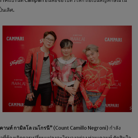
รค์แบรนด์ Campari อันลือชื่อไปทั่วโลก ถือเป็นสัญลักษณ์ใน
็นเลิศ.
เคานท์ กามิลโล เนโกรนี
”
(Count Camillo Negroni) กำลัง
แล้วที่ต้องเกิดการเปลี่ยนแปลงอะไรบางอย่าง ท่านเคานท์ ตัดสินใจ