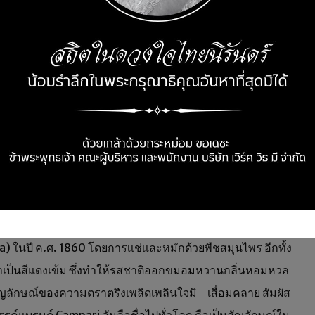
งานการกุศลเฉลิมฉลองครบรอบ 10 ปี ในประเทศไทย โดยมีเหล่า
เซ
่วมแสดงความยินดี พร้อมยลโฉม รวมทุกลุคสุดแกลมในธีม
“
RED
ำย่อย Aperitivo (อะเพริติโว) สีแดงเข้มซึ่งเป็นเอกลักษณ์ระดับ
ล้าผู้ดีอิตาลี ถือเป็นเครื่องดื่มที่มีความคลาสสิคร่วมสมัยและ
a) ในปี ค.ศ. 1860 โดยการเเช่เเละหมักด้วยพืชสมุนไพร อีกทั้ง
ป็นสีแดงเข้ม ซึ่งทำให้รสชาติออกขมอมหวานกลิ่นหอมหวล
สัญลักษณ์ของความตราตรึงเพลิดเพลินใจมิ เสื่อมคลาย สัมผัส