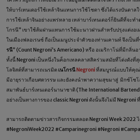
ให้บาร์เทนเดอร์ใช้เหล้าจินแทนการใช้โซดา ซึ่งได้แรงบันดาล
การใช้เหล้าจินอย่างแพร่หลาย เหล่าบาร์เทนเดอร์ก็ยินดีที่จะท
โกรนี” เขาใช้ส้มฝานแทนการใช้มะนาวฝานสำหรับปรุงแต่งอเมริกาโน
ในเมืองฟลอเรนซ์ ถือเป็นเมนูประจำตัวของท่านเคานท์ จึงเป็นที
รนี
” (Count Negroni’s Americano) หรือ อเมริกาโน่ที่มีกลิ่น
ทั้งนี้ Negroni เป็นหนึ่งในค็อกเทลคลาสสิคร่วมสมัยที่โด่งดังท
โลจิสต์ที่สามารถเนรมิต
เนโกรนี
Negroni
ที่สมบูรณ์แบบให้คุณ
มีอายุราวเกือบศตวรรษ และยังคงนำพาความสุขมาสู่ มิกซ์โซโลจ
สมาพันธ์บาร์เทนเดอร์นานาชาติ (The International Bartender
อย่างเป็นทางการของ classic Negroni ดังนั้นจึงไม่มี Negroni
สามารถติดตามข่าวสารกิจกรรมตลอด Negroni Week 2022 ได้
#NegroniWeek2022 #Camparinegroni #Negroni #Campari 