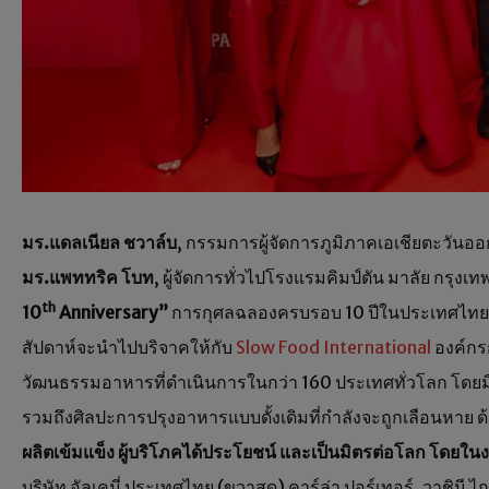
มร.แดลเนียล ชวาล์บ
, กรรมการผู้จัดการภูมิภาคเอเชียตะวัน
มร.แพททริค โบท
, ผู้จัดการทั่วไปโรงแรมคิมป์ตัน มาลัย กรุงเ
th
10
Anniversary”
การกุศลฉลองครบรอบ 10 ปีในประเทศไทย ณ
สัปดาห์จะนำไปบริจาคให้กับ
Slow Food International
องค์กร
วัฒนธรรมอาหารที่ดำเนินการในกว่า 160 ประเทศทั่วโลก โดยมี
รวมถึงศิลปะการปรุงอาหารแบบดั้งเดิมที่กำลังจะถูกเลือนหาย ด้ว
ผลิตเข้มแข็ง ผู้บริโภคได้ประโยชน์ และเป็นมิตรต่อโลก โดยในง
บริษัท อัลเคมี่ ประเทศไทย (ขวาสุด) คาร์ล่า ปอร์เทอร์, วาชินี