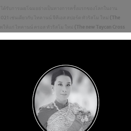
ได้รับการเผยโฉมอย่างเป็นทางการครั้งแรกของโลกในงาน
 เช่นเดียวกับ ไทคานน์ จีทีเอส สปอร์ต ทัวริสโม ใหม่
(The
ัพให้แก่ ไทคานน์ ครอส ทัวริสโม ใหม่
(The new Taycan Cross
รุ่นแรกของแบรนด์ปอร์เช่