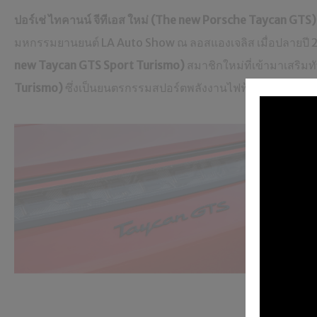
ปอร์เช่ ไทคานน์ จีทีเอส ใหม่
(The new Porsche Taycan GTS)
มหกรรมยานยนต์ LA Auto Show ณ ลอสแองเจลิส เมื่อปลายปี 2021
new Taycan GTS Sport Turismo)
สมาชิกใหม่ที่เข้ามาเสริมท
Turismo)
ซึ่งเป็นยนตรกรรมสปอร์ตพลังงานไฟฟ้าอเนกประสงค์