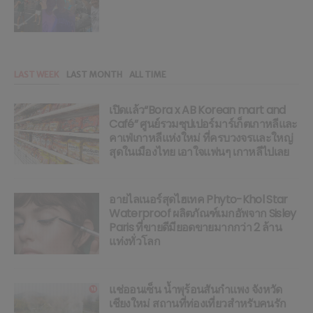
LAST WEEK
LAST MONTH
ALL TIME
เปิดแล้ว“Bora x AB Korean mart and
Café” ศูนย์รวมซุปเปอร์มาร์เก็ตเกาหลีและ
คาเฟ่เกาหลีแห่งใหม่ ที่ครบวงจรและใหญ่
สุดในเมืองไทย เอาใจแฟนๆ เกาหลีไปเลย
อายไลเนอร์สุดไฮเทค Phyto-Khol Star
Waterproof ผลิตภัณฑ์เมกอัพจาก Sisley
Paris ที่ขายดีมียอดขายมากกว่า 2 ล้าน
แท่งทั่วโลก
แช่ออนเซ็น น้ำพุร้อนสันกำแพง จังหวัด
เชียงใหม่ สถานที่ท่องเที่ยวสำหรับคนรัก