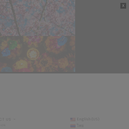
English (US)
CT US
ไทย
TION