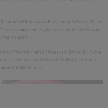
คือรถสปอร์ตที่มีสมรรถนะเหนือกว่ารถสปอร์ตในระดับเดียวกัน
อใช้ระบบ Launch Control มีอัตราเร่งจาก 0 ถึง 100 กิโลเมตร
 กิโลเมตรต่อชั่วโมง
ไทคานน์
(Taycan)
สายพันธุ์ จีทีเอส (GTS) นี้จึงเต็มเปี่ยมไปด้วย
่นอื่นๆ จะได้รับการยกระดับขึ้นเช่นกันในปีถัดไป โดยในทาง
n) ให้ดียิ่งขึ้นอีกด้วย