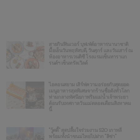
สายกินฟินเวอร์ บุฟเฟ่ต์อาหารนานาชาติ
มื้อเย็นวันพฤหัสบดี, วันศุกร์ และวันเสาร์ ณ
ห้องอาหารเวนติซี โรงแรมเซ็นทาราแก
รนด์ฯ เซ็นทรัลเวิลด์
ไอคอนสยาม เสิร์ฟความอร่อยกับสุดยอด
เมนูอาหารสุดพิเศษจากร้านชื่อดังทั่วโลก
ท่ามกลางทัศนียภาพริมแม่น้ำเจ้าพระยา
ต้อนรับเทศกาลวันแม่ตลอดเดือนสิงหาคม
นี้
"วู้ดดี้" สุดปลื้มใจร่วมงาน S2O เกาหลี
พร้อมทั้งนำขนมไทยไปฝาก "ลิซ่า"