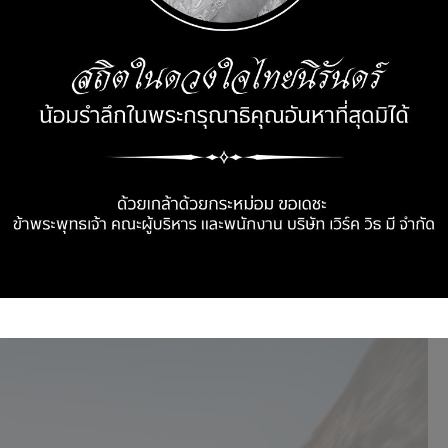
เอส กรุ๊ป
กล่าวว่า “ปอร์เช่ ไทคานน์
(Porsche Taycan)
มีอัตรา
ื่อปี 2019 ปอร์เช่ ไททานน์ มาพร้อมขุมพลังแห่งการขับเคลื่อนที่
ี่ตอนนี้ปอร์เช่ ไทคานน์
(Porsche Taycan)
มีโอกาสเข้าร่วม
ปอร์ตในสายพันธุ์ จีทีเอส (GTS) มีตำแหน่งทางการตลาดที่อยู่
ycan Turbo) เพราะฉะนั้นรถคันนี้จึงเป็นตัวแทนของความ