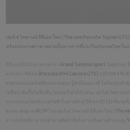
ปอร์เช่ ไทคานน์ จีทีเอส
ใหม่
(
The new Porsche Taycan GTS
)
พร้อมประกาศราคาอย่างเป็นทางการที่แรกในประเทศไทย ในง
จีทีเอส (GTS) มาจากคำว่า
Grand Turismo Sport
โดยอักษร จี
คาร์เรร่า จีทีเอส
(Porsche 904 Carrera GTS)
รุ่นปี 1963 ซึ่
สปอร์ตของปอร์เช่ที่บรรดาแฟนๆ รู้จักเป็นอย่างดี ในปัจจุบันตั
เหนือระดับขึ้นไปอีกขั้น โดยปอร์เช่ได้นำเสนอ ปอร์เช่ ไทคานน์ จ
รกรรมสปอร์ตพลังงานไฟฟ้าในสายพันธุ์ จีทีเอส (GTS) ที่มาพร้
ตามมาตรฐาน WLTP โดย ปอร์เช่ ไทคานน์ จีทีเอส ใหม่ (
The ne
จากปอร์เช่ที่สามารถทำลายขีดจำกัดในการเดินทางด้วยระยะ
5