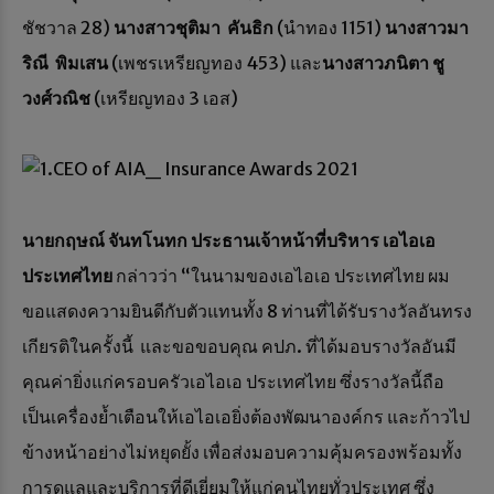
ชัชวาล 28)
นางสาวชุติมา
คันธิก
(นำทอง 1151)
นางสาวมา
ริณี
พิมเสน
(เพชรเหรียญทอง 453) และ
นางสาวภนิตา
ชู
วงศ์วณิช
(เหรียญทอง 3 เอส)
นายกฤษณ์ จันทโนทก ประธานเจ้าหน้าที่บริหาร เอไอเอ
ประเทศไทย
กล่าวว่า “ในนามของเอไอเอ ประเทศไทย ผม
ขอแสดงความยินดีกับตัวแทนทั้ง 8 ท่านที่ได้รับรางวัลอันทรง
เกียรติในครั้งนี้ และขอขอบคุณ คปภ. ที่ได้มอบรางวัลอันมี
คุณค่ายิ่งแก่ครอบครัวเอไอเอ ประเทศไทย ซึ่งรางวัลนี้ถือ
เป็นเครื่องย้ำเตือนให้เอไอเอยิ่งต้องพัฒนาองค์กร และก้าวไป
ข้างหน้าอย่างไม่หยุดยั้ง เพื่อส่งมอบความคุ้มครองพร้อมทั้ง
การดูแลและบริการที่ดีเยี่ยมให้แก่คนไทยทั่วประเทศ ซึ่ง