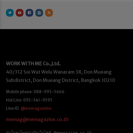
WORK WITH ME
Co.,Ltd.
40/312 Soi Wat Welu Wanaram 38, Don Mueang
Subdistrict, Don Mueang District, Bangkok 10210
Mobile phone: 088-995-5666
Hot Line: 095-541-9595
Line ID:
@memagonline
memag@memagazine.co.th
สนใจลงโฆษณากับเว็บไซต์ Memagazine.co.th