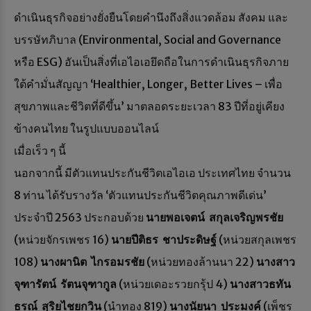
ดำเนินธุรกิจอย่างยั่งยืนโดยคำนึงถึงสิ่งแวดล้อม สังคม และ
บรรษัทภิบาล (Environmental, Social and Governance
หรือ ESG) อันเป็นสิ่งที่เอไอเอยึดถือในการดำเนินธุรกิจภาย
ใต้คำมั่นสัญญา ‘Healthier, Longer, Better Lives – เพื่อ
สุขภาพและชีวิตที่ดีขึ้น’ มาตลอดระยะเวลา 83 ปีที่อยู่เคียง
ข้างคนไทย ในรูปแบบออนไลน์
เมื่อเร็ว ๆ นี้
นอกจากนี้ มีตัวแทนประกันชีวิตเอไอเอ ประเทศไทย จำนวน
8 ท่าน ได้รับรางวัล ‘ตัวแทนประกันชีวิตคุณภาพดีเด่น’
ประจำปี 2563 ประกอบด้วย
นายพอเจตน์
สกุลเจริญพรชัย
(หน่วยจักรเพชร 16)
นายปีติธร
ชาประดิษฐ์
(หน่วยสกุลเพชร
108)
นางผานิต
ไกรอมรชัย
(หน่วยทองล้านนา 22)
นางสาว
จุฑารัตน์
รัตนจุฑากูล
(หน่วยเดอะรวยกรุ้ป 4)
นางสาวธทัน
ธรณ์
สุริยไชยกวิน
(นำทอง 819)
นางนัยนา
ประมงค์
(เพ็ชร