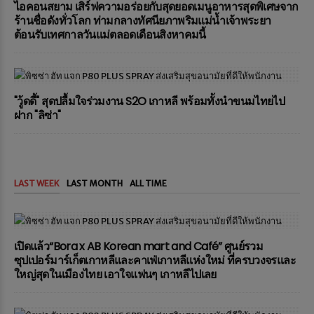
ไอคอนสยาม เสิร์ฟความอร่อยกับสุดยอดเมนูอาหารสุดพิเศษจาก
ร้านชื่อดังทั่วโลก ท่ามกลางทัศนียภาพริมแม่น้ำเจ้าพระยา
ต้อนรับเทศกาลวันแม่ตลอดเดือนสิงหาคมนี้
"วู้ดดี้" สุดปลื้มใจร่วมงาน S2O เกาหลี พร้อมทั้งนำขนมไทยไป
ฝาก "ลิซ่า"
LAST WEEK
LAST MONTH
ALL TIME
เปิดแล้ว“Bora x AB Korean mart and Café” ศูนย์รวม
ซุปเปอร์มาร์เก็ตเกาหลีและคาเฟ่เกาหลีแห่งใหม่ ที่ครบวงจรและ
ใหญ่สุดในเมืองไทย เอาใจแฟนๆ เกาหลีไปเลย