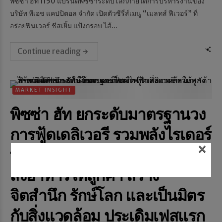
พิซซ่า ฮัท 1150 แบรนด์พิซซ่าระดับโลกภายใต้การบริหารงานของ
บริษัท พีเอช แคปปิตอล จำกัด เปิดตัวซีรี่ส์เมนู “เมลทส์ ฟีเวอร์” ที่
อร่อยฟินเวอร์ ชีสเยิ้ม แป้งกรอบ ไส้...
Continue reading
MARKET INSIGHT
พิซซ่า ฮัท ยกระดับมาตรฐานวง
การฟู้ดเดลิเวอรี รวมพลังไรเดอร์
×
พิซซ่า ฮัท ใช้มอเตอร์ไซค์ไฟฟ้า
ส่งอาหารให้ลูกค้า สร้าง
จิตสำนึก รักษ์โลก และเป็นมิตร
กับสิ่งแวดล้อม ประเดิมเฟสแรก