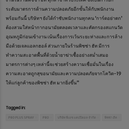
ระดับมาตรการด้านความปลอดภัยอีกขั้นให้กับพนักงาน
พร้อมกันนี้ บริษัทฯ ยังได้กำชับพนักงานทุกคน ‘การ์ดอย่าตก’
ต้องสวมใส่หน้ากากอนามัยตลอดเวลาและคัดกรองสแกนวัด
อุณหภูมิก่อนเข้างาน เน้นเรื่องการเว้นระยะห่างและการล้าง
มือด้วยเจลแอลกฮอล์ ส่วนภายในร้านพิซซ่า ฮัท มีการ
ทำความสะอาดพื้นที่ด้วยน้ำยาฆ่าเชื้ออย่างสม่ำเสมอ
มาตรการต่างๆ เหล่านี้จะช่วยสร้างความเชื่อมั่นในเรื่อง
ความสะอาดถูกสุขอนามัยและความปลอดภัยจากโควิด-19
ให้แก่ลูกค้าของพิซซ่า ฮัท มากยิ่งขึ้น”
Tagged in:
P80 PLUS SPRAY
P80
บริษัท พีเอช แคปปิตอล จำกัด
พิซซ่า ฮัท