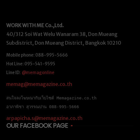
WORK WITH ME
Co.,Ltd.
40/312 Soi Wat Welu Wanaram 38, Don Mueang
Subdistrict, Don Mueang District, Bangkok 10210
Mobile phone: 088-995-5666
Hot Line: 095-541-9595
Line ID:
@memagonline
memag@memagazine.co.th
สนใจลงโฆษณากับเว็บไซต์ Memagazine.co.th
อาภาพิชา สุวรรณปาน 088-995-5666
arpapicha.s@memagazine.co.th
OUR FACEBOOK PAGE