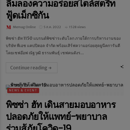
ลิ้มลองความอร่อยสไตล์สตรีท
ฟู้ดเม็กซิกัน
Memag Online
5 ส.ค. 2022
1528 views
พิซซ่า ฮัท 1150 แบรนด์พิซซ่าระดับโลก ภายใต้การบริหารงานของ
บริษัท พีเอช แคปปิตอล จำกัด พร้อมเสิร์ฟความอร่อยสุดยูนีคการันตี
โดยเชฟอ๊อฟ ณัฐวุฒิ ธรรมพันธุ์ เชฟคนดังร...
Continue reading
NEWS & EVENT
พิซซ่า ฮัท เดินสายมอบอาหาร
ปลอดภัยให้แพทย์-พยาบาล
ร่วมสู้ภัยโควิด-19