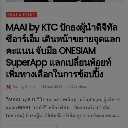
NEWS & EVENT
MAAI by KTC ปักธงผู้นำดิจิทัล
ซีอาร์เอ็ม เดินหน้าขยายจุดแลก
คะแนน จับมือ ONESIAM
SuperApp แลกเปลี่ยนพ้อยท์
เพิ่มทางเลือกในการช้อปปิ้ง
Memag Online
18 เม.ย. 2023
1066 views
“MAAI by KTC” โดยนางสาวขนิษฐา มโนมัยอุดม ผู้บริหาร
แผนก MAAI "เคทีซี" หรือ บริษัท บัตรกรุงไทย จำกัด
(มหาชน) ปักธงผู้นำดิจิทัล ซีอาร์เอ็ม ชูความแข็งแรงของ...