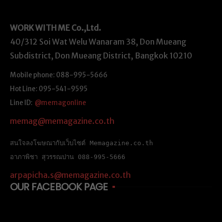
WORK WITH ME
Co.,Ltd.
40/312 Soi Wat Welu Wanaram 38, Don Mueang
Subdistrict, Don Mueang District, Bangkok 10210
Mobile phone: 088-995-5666
Hot Line: 095-541-9595
Line ID:
@memagonline
memag@memagazine.co.th
สนใจลงโฆษณากับเว็บไซต์ Memagazine.co.th
อาภาพิชา สุวรรณปาน 088-995-5666
arpapicha.s@memagazine.co.th
OUR FACEBOOK PAGE