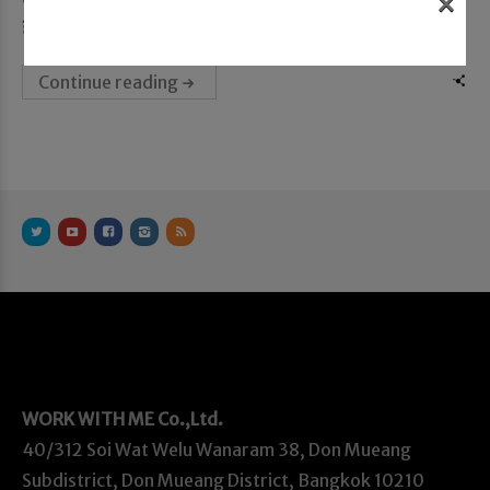
×
ยี่ จำ...
Continue reading
WORK WITH ME
Co.,Ltd.
40/312 Soi Wat Welu Wanaram 38, Don Mueang
Subdistrict, Don Mueang District, Bangkok 10210