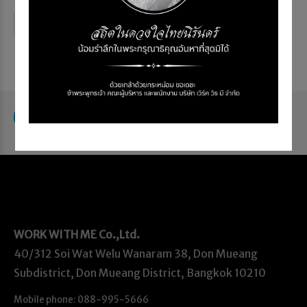
Continue reading
WORK WITH ME
Co.,Ltd.
40/312 Soi Wat Welu Wanaram 38, Don Mueang
Subdistrict, Don Mueang District, Bangkok 10210
Mobile phone: 088-995-5666