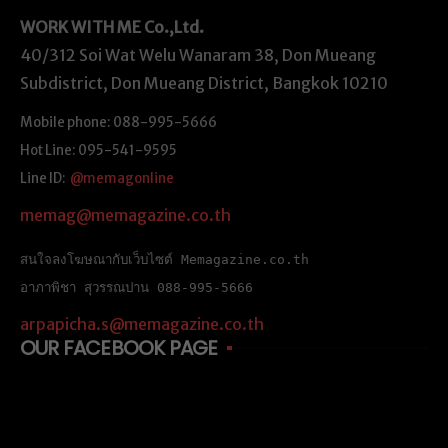
WORK WITH ME
Co.,Ltd.
40/312 Soi Wat Welu Wanaram 38, Don Mueang
Subdistrict, Don Mueang District, Bangkok 10210
Mobile phone: 088-995-5666
Hot Line: 095-541-9595
Line ID:
@memagonline
memag@memagazine.co.th
สนใจลงโฆษณากับเว็บไซต์ Memagazine.co.th
อาภาพิชา สุวรรณปาน 088-995-5666
arpapicha.s@memagazine.co.th
OUR FACEBOOK PAGE