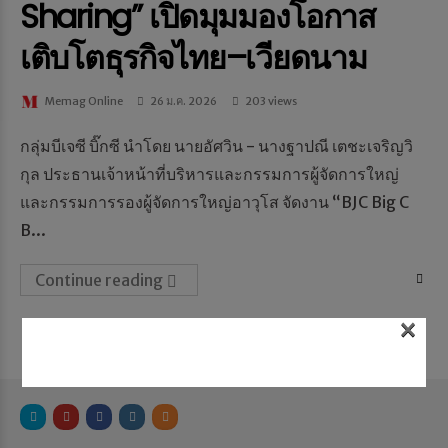
Sharing” เปิดมุมมองโอกาส
เติบโตธุรกิจไทย–เวียดนาม
Memag Online
26 ม.ค. 2026
203 views
กลุ่มบีเจซี บิ๊กซี นำโดย นายอัศวิน - นางฐาปณี เตชะเจริญวิ
กุล ประธานเจ้าหน้าที่บริหารและกรรมการผู้จัดการใหญ่
และกรรมการรองผู้จัดการใหญ่อาวุโส จัดงาน “BJC Big C
B...
Continue reading
×