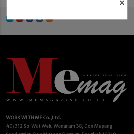
×
WORK WITH ME
Co.,Ltd.
40/312 Soi Wat Welu Wanaram 38, Don Mueang