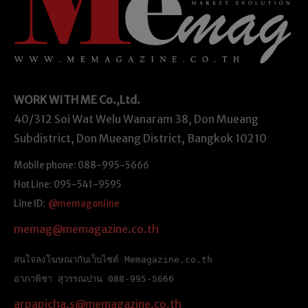
WORK WITH ME
Co.,Ltd.
40/312 Soi Wat Welu Wanaram 38, Don Mueang
Subdistrict, Don Mueang District, Bangkok 10210
Mobile phone: 088-995-5666
Hot Line: 095-541-9595
Line ID:
@memagonline
memag@memagazine.co.th
สนใจลงโฆษณากับเว็บไซต์ Memagazine.co.th
อาภาพิชา สุวรรณปาน 088-995-5666
arpapicha.s@memagazine.co.th