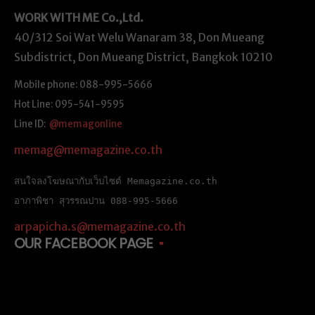
WORK WITH ME
Co.,Ltd.
40/312 Soi Wat Welu Wanaram 38, Don Mueang
Subdistrict, Don Mueang District, Bangkok 10210
Mobile phone: 088-995-5666
Hot Line: 095-541-9595
Line ID:
@memagonline
memag@memagazine.co.th
สนใจลงโฆษณากับเว็บไซต์ Memagazine.co.th
อาภาพิชา สุวรรณปาน 088-995-5666
arpapicha.s@memagazine.co.th
OUR FACEBOOK PAGE