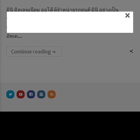
มินิ มิลเลนเนียม ออโต้ ผู้จำหน่ายรถยนต์ มินิ อย่างเป็น
×
ทางการในประเทศไทย ภายใต้บริษัท มิลเลนเนียม กรุ๊ป
คอร์ปอเรชั่น (เอเชีย) จำกัด (มหาชน) หรือ MGC-ASIA
อัพเด...
Continue reading