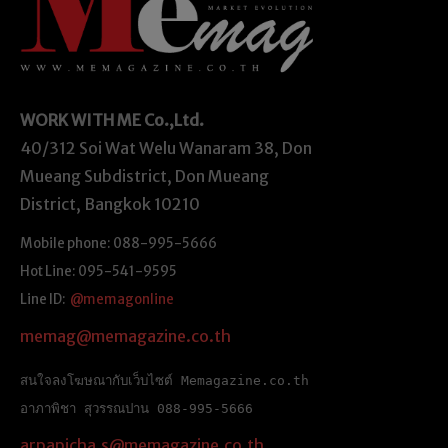
WORK WITH ME
Co.,Ltd.
40/312 Soi Wat Welu Wanaram 38, Don
Mueang Subdistrict, Don Mueang
District, Bangkok 10210
Mobile phone: 088-995-5666
Hot Line: 095-541-9595
Line ID:
@memagonline
memag@memagazine.co.th
สนใจลงโฆษณากับเว็บไซต์ Memagazine.co.th
อาภาพิชา สุวรรณปาน 088-995-5666
arpapicha.s@memagazine.co.th