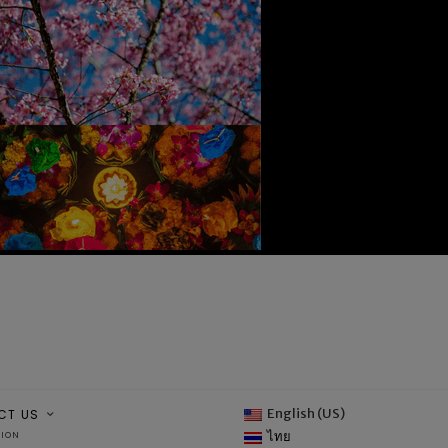
English (US)
CT US
ไทย
TION