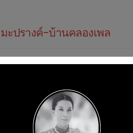
่ามะปรางค์-บ้านคลองเพล
NEWS & EVENT
ททท. ชวนสัมผ
“LOVE on EAR
เลิฟ” สร้างแร
ยั่งยืน