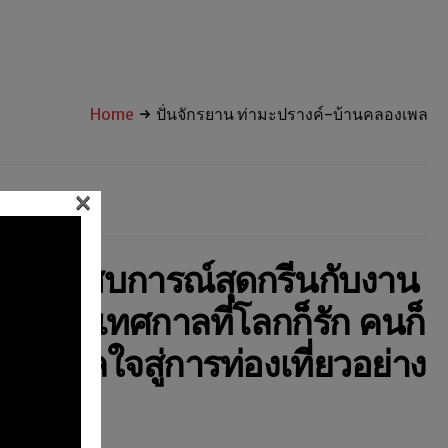
Home
ปั่นจักรยาน ท่ามะปรางค์-บ้านคลองเพล
×
ัสประสบการณ์สุดกรีนกับงาน
TH – เทศกาลที่โลกก็รัก คนก็
งบันดาลใจสู่การท่องเที่ยวอย่าง